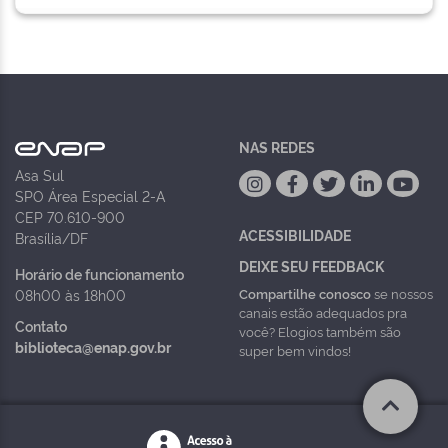
NAS REDES
Asa Sul
SPO Área Especial 2-A
CEP 70.610-900
ACESSIBILIDADE
Brasília/DF
DEIXE SEU FEEDBACK
Horário de funcionamento
Compartilhe conosco
se nossos
08h00 às 18h00
canais estão adequados pra
Contato
você? Elogios também são
biblioteca@enap.gov.br
super bem vindos!