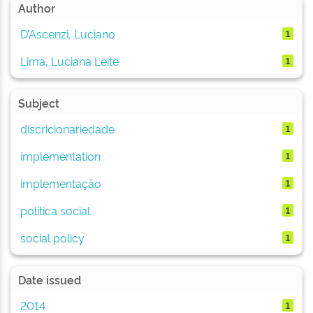
Author
D’Ascenzi, Luciano
1
Lima, Luciana Leite
1
Subject
discricionariedade
1
implementation
1
implementação
1
política social
1
social policy
1
Date issued
2014
1