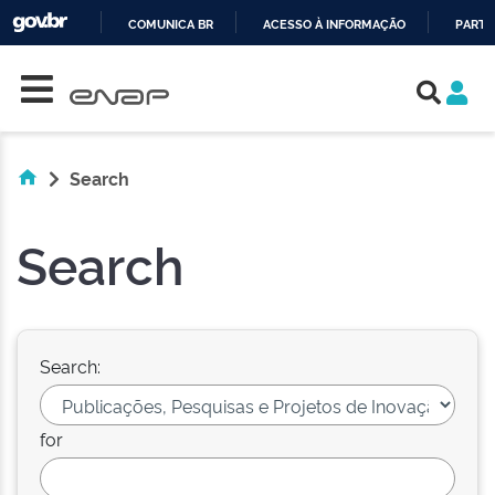
COMUNICA BR
ACESSO À INFORMAÇÃO
PARTI
Skip navigation
IR
PARA
O
CONTEÚDO
Search
Search
Search:
for