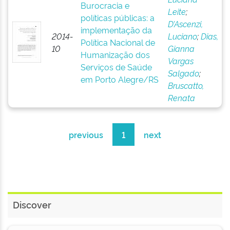
Burocracia e
Leite
;
políticas públicas: a
D’Ascenzi,
implementação da
2014-
Luciano
;
Dias,
Política Nacional de
10
Gianna
Humanização dos
Vargas
Serviços de Saúde
Salgado
;
em Porto Alegre/RS
Bruscatto,
Renata
previous
1
next
Discover