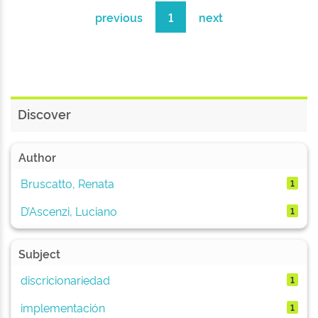
previous
1
next
Discover
Author
Bruscatto, Renata
1
D’Ascenzi, Luciano
1
Subject
discricionariedad
1
implementación
1