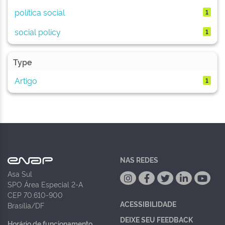
política social
1
social policy
1
Type
Artigo
1
NAS REDES
Asa Sul
SPO Área Especial 2-A
CEP 70.610-900
ACESSIBILIDADE
Brasília/DF
DEIXE SEU FEEDBACK
Horário de funcionamento