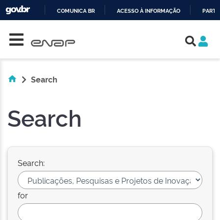
COMUNICA BR
ACESSO À INFORMAÇÃO
PARTI
Skip navigation
IR
PARA
O
CONTEÚDO
Search
Search
Search:
for