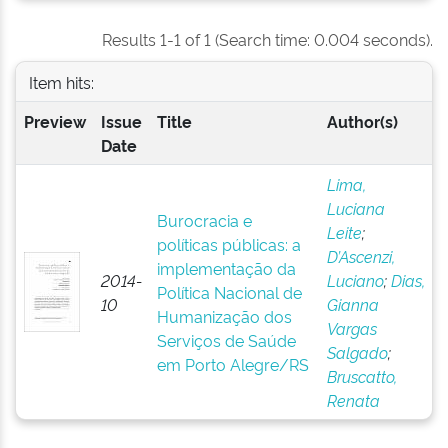
Results 1-1 of 1 (Search time: 0.004 seconds).
Item hits:
Preview
Issue
Title
Author(s)
Date
Lima,
Luciana
Burocracia e
Leite
;
políticas públicas: a
D’Ascenzi,
implementação da
2014-
Luciano
;
Dias,
Política Nacional de
10
Gianna
Humanização dos
Vargas
Serviços de Saúde
Salgado
;
em Porto Alegre/RS
Bruscatto,
Renata