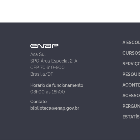
A ESCO
CURSO
Asa Sul
SPO Área Especial 2-A
SERVIÇ
CEP 70.610-900
Brasília/DF
PESQUI
ACONT
Horário de funcionamento
08h00 às 18h00
ACESSO
Contato
PERGUN
biblioteca@enap.gov.br
ESTATÍS