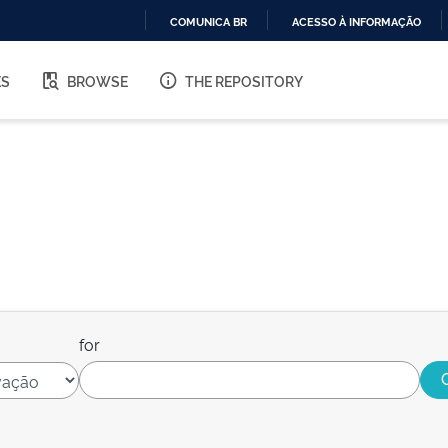
COMUNICA BR
ACESSO À INFORMAÇÃO
IR
PARA
ES
BROWSE
THE REPOSITORY
O
CONTEÚDO
for