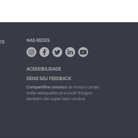
NAS REDES
OS
ACESSIBILIDADE
DEIXE SEU FEEDBACK
Compartilhe conosco
se nossos canais
estão adequados pra você? Elogios
também são super bem vindos!