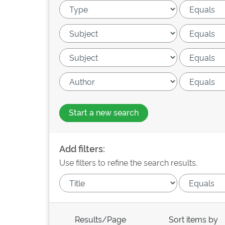
Start a new search
Add filters:
Use filters to refine the search results.
Results/Page
Sort items by