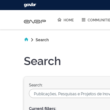
Skip navigation
HOME
COMMUNITI
Search
Search
Search:
Current filters: