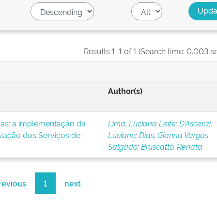
Results 1-1 of 1 (Search time: 0.003 s
Author(s)
icas: a implementação da
Lima, Luciana Leite
;
D’Ascenzi,
ização dos Serviços de
Luciano
;
Dias, Gianna Vargas
Salgado
;
Bruscatto, Renata
revious
1
next