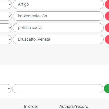
In order
Authors/record