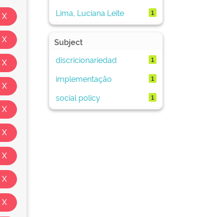
Lima, Luciana Leite
1
Subject
discricionariedad
1
implementação
1
social policy
1