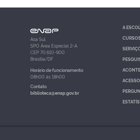
A ESCO
CURSO
Asa Sul
SPO Área Especial 2-A
SERVIÇ
CEP 70.610-900
Brasília/DF
PESQUI
ACONT
Horário de funcionamento
08h00 às 18h00
ACESSO
Contato
PERGUN
biblioteca@enap.gov.br
ESTATÍS