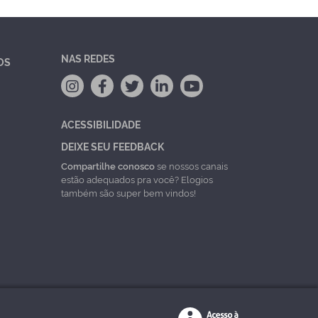
NAS REDES
OS
ACESSIBILIDADE
DEIXE SEU FEEDBACK
Compartilhe conosco
se nossos canais
estão adequados pra você? Elogios
também são super bem vindos!