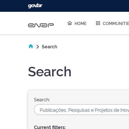
Skip navigation
HOME
COMMUNITI
Search
Search
Search:
Current filters: