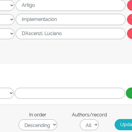
In order
Authors/record