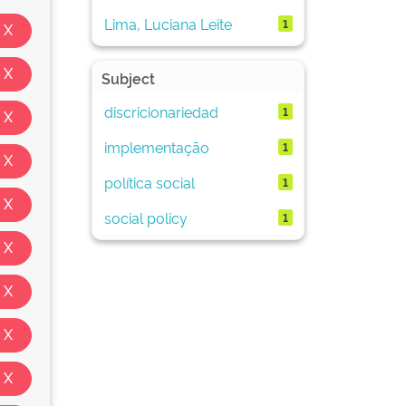
Lima, Luciana Leite
1
Subject
discricionariedad
1
implementação
1
política social
1
social policy
1