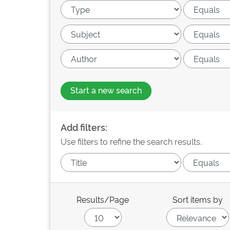
Start a new search
Add filters:
Use filters to refine the search results.
Results/Page
Sort items by