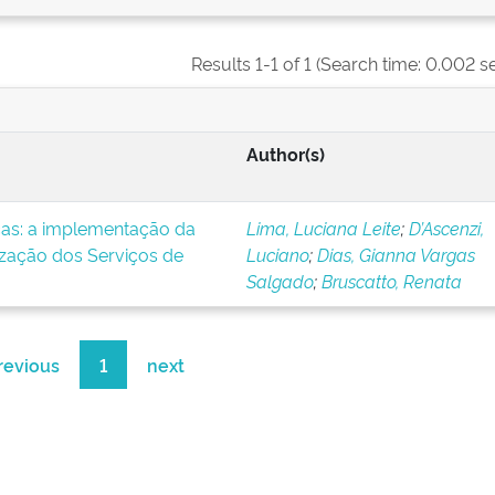
Results 1-1 of 1 (Search time: 0.002 s
Author(s)
icas: a implementação da
Lima, Luciana Leite
;
D’Ascenzi,
ização dos Serviços de
Luciano
;
Dias, Gianna Vargas
Salgado
;
Bruscatto, Renata
revious
1
next