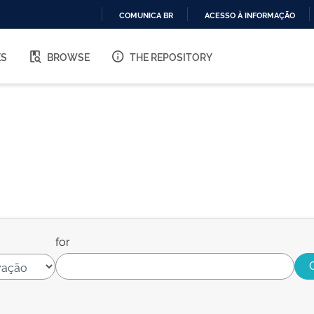
COMUNICA BR
ACESSO À INFORMAÇÃO
IR
PARA
ES
BROWSE
THE REPOSITORY
O
CONTEÚDO
for