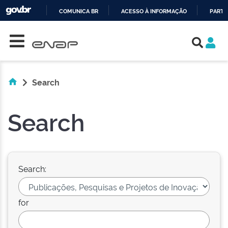
COMUNICA BR
ACESSO À INFORMAÇÃO
PARTI
Skip navigation
IR
PARA
O
CONTEÚDO
Search
Search
Search:
for