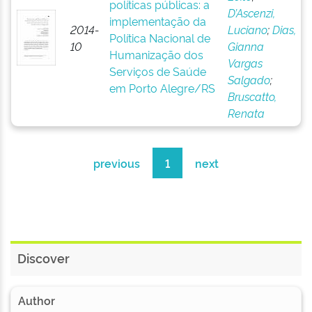
políticas públicas: a
D’Ascenzi,
implementação da
2014-
Luciano
;
Dias,
Política Nacional de
10
Gianna
Humanização dos
Vargas
Serviços de Saúde
Salgado
;
em Porto Alegre/RS
Bruscatto,
Renata
previous
1
next
Discover
Author