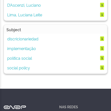
D’Ascenzi, Luciano
1
Lima, Luciana Leite
1
Subject
discricionariedad
1
implementação
1
política social
1
social policy
1
NAS REDES