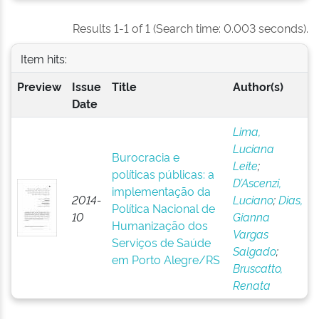
Results 1-1 of 1 (Search time: 0.003 seconds).
Item hits:
Preview
Issue
Title
Author(s)
Date
Lima,
Luciana
Burocracia e
Leite
;
políticas públicas: a
D’Ascenzi,
implementação da
2014-
Luciano
;
Dias,
Política Nacional de
10
Gianna
Humanização dos
Vargas
Serviços de Saúde
Salgado
;
em Porto Alegre/RS
Bruscatto,
Renata