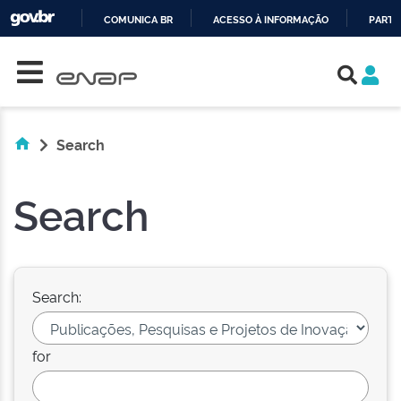
COMUNICA BR
ACESSO À INFORMAÇÃO
PARTI
Skip navigation
IR
PARA
O
CONTEÚDO
Search
Search
Search:
for