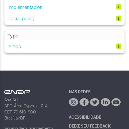
implementación
1
social policy
1
Type
Artigo
1
NAS REDES
Asa Sul
SPO Área Especial 2-A
CEP 70.610-900
ACESSIBILIDADE
Brasília/DF
DEIXE SEU FEEDBACK
Horário de funcionamento