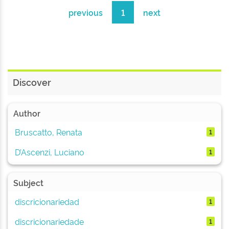
previous
1
next
Discover
Author
Bruscatto, Renata
1
D’Ascenzi, Luciano
1
Subject
discricionariedad
1
discricionariedade
1