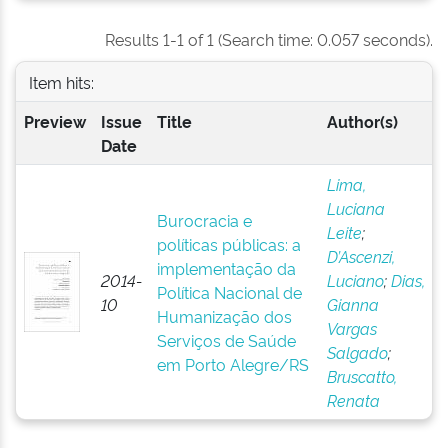
Results 1-1 of 1 (Search time: 0.057 seconds).
Item hits:
Preview
Issue
Title
Author(s)
Date
Lima,
Luciana
Burocracia e
Leite
;
políticas públicas: a
D’Ascenzi,
implementação da
2014-
Luciano
;
Dias,
Política Nacional de
10
Gianna
Humanização dos
Vargas
Serviços de Saúde
Salgado
;
em Porto Alegre/RS
Bruscatto,
Renata