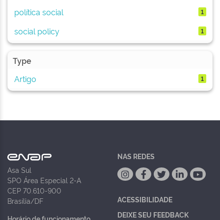
política social
1
social policy
1
Type
Artigo
1
NAS REDES
Asa Sul
SPO Área Especial 2-A
CEP 70.610-900
ACESSIBILIDADE
Brasília/DF
DEIXE SEU FEEDBACK
Horário de funcionamento