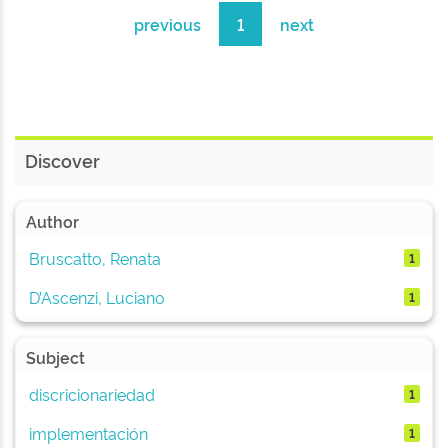
previous
1
next
Discover
Author
Bruscatto, Renata
1
D’Ascenzi, Luciano
1
Subject
discricionariedad
1
implementación
1