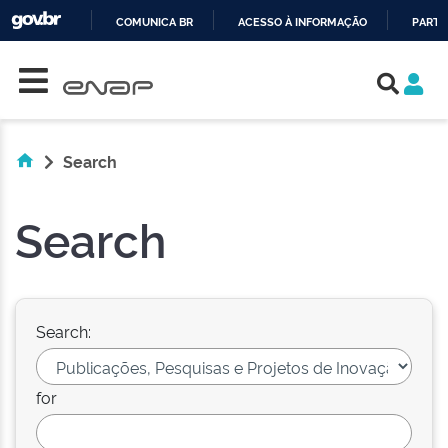
COMUNICA BR
ACESSO À INFORMAÇÃO
PARTI
Skip navigation
IR
PARA
O
CONTEÚDO
Search
Search
Search:
for