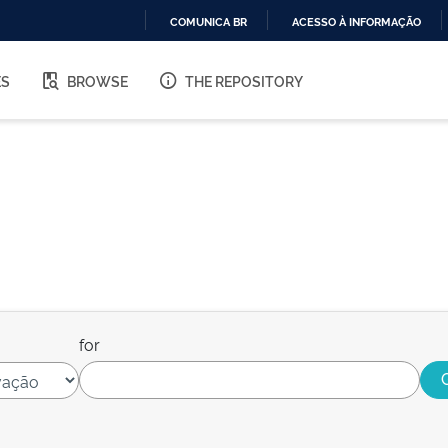
COMUNICA BR
ACESSO À INFORMAÇÃO
IR
PARA
ES
BROWSE
THE REPOSITORY
O
CONTEÚDO
for