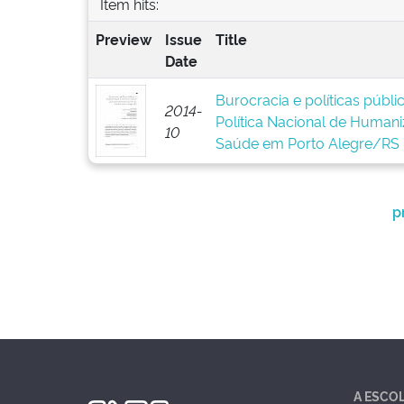
Item hits:
Preview
Issue
Title
Date
Burocracia e políticas públ
2014-
Política Nacional de Human
10
Saúde em Porto Alegre/RS
p
A ESCO