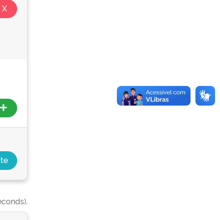
econds).