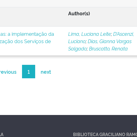
Author(s)
icas: a implementação da
Lima, Luciana Leite
;
D’Ascenzi,
ização dos Serviços de
Luciano
;
Dias, Gianna Vargas
Salgado
;
Bruscatto, Renata
revious
1
next
LA
BIBLIOTECA GRACILIANO RAM