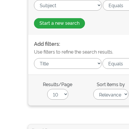
Start a new search
Add filters:
Use filters to refine the search results.
Results/Page
Sort items by