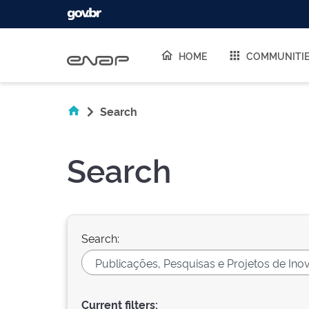
Skip navigation
HOME
COMMUNITI
Search
Search
Search:
Current filters: