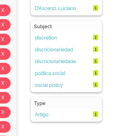
D’Ascenzi, Luciano
1
Subject
discretion
1
discricionariedad
1
discricionariedade
1
política social
1
social policy
1
Type
Artigo
1