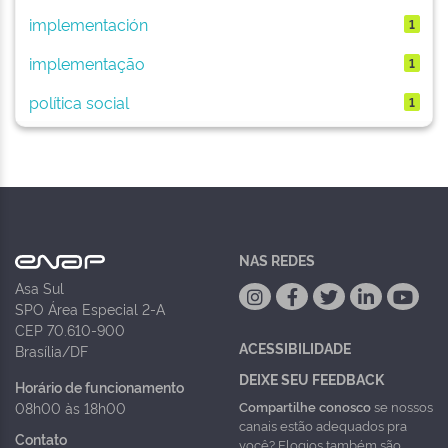
implementación
1
implementação
1
política social
1
NAS REDES
Asa Sul
SPO Área Especial 2-A
CEP 70.610-900
ACESSIBILIDADE
Brasília/DF
DEIXE SEU FEEDBACK
Horário de funcionamento
Compartilhe conosco
se nossos
08h00 às 18h00
canais estão adequados pra
Contato
você? Elogios também são