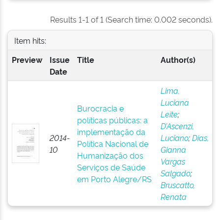
Results 1-1 of 1 (Search time: 0.002 seconds).
Item hits:
Preview
Issue
Title
Author(s)
Date
Lima,
Luciana
Burocracia e
Leite
;
políticas públicas: a
D’Ascenzi,
implementação da
2014-
Luciano
;
Dias,
Política Nacional de
10
Gianna
Humanização dos
Vargas
Serviços de Saúde
Salgado
;
em Porto Alegre/RS
Bruscatto,
Renata