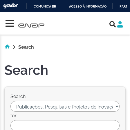
COMUNICA BR
ACESSO À INFORMAÇÃO
PARTI
Skip navigation
IR
PARA
O
CONTEÚDO
Search
Search
Search:
for