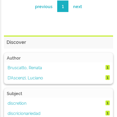
previous
1
next
Discover
Author
Bruscatto, Renata
1
D’Ascenzi, Luciano
1
Subject
discretion
1
discricionariedad
1