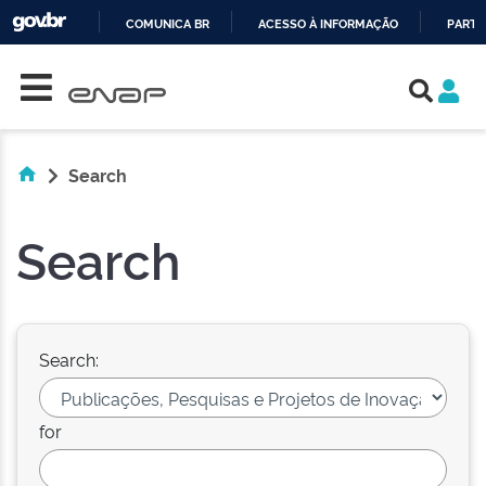
COMUNICA BR
ACESSO À INFORMAÇÃO
PARTI
Skip navigation
IR
PARA
O
CONTEÚDO
Search
Search
Search:
for