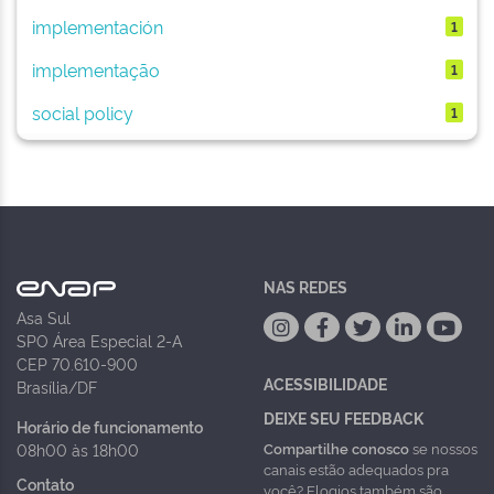
implementación
1
implementação
1
social policy
1
NAS REDES
Asa Sul
SPO Área Especial 2-A
CEP 70.610-900
ACESSIBILIDADE
Brasília/DF
DEIXE SEU FEEDBACK
Horário de funcionamento
Compartilhe conosco
se nossos
08h00 às 18h00
canais estão adequados pra
Contato
você? Elogios também são