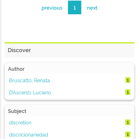
previous
1
next
Discover
Author
Bruscatto, Renata
1
D’Ascenzi, Luciano
1
Subject
discretion
1
discricionariedad
1