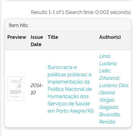
Results 1-1 of 1 (Search time: 0.002 seconds).
Item hits:
Preview
Issue
Title
Author(s)
Date
Lima,
Luciana
Burocracia e
Leite
;
políticas públicas: a
D’Ascenzi,
implementação da
2014-
Luciano
;
Dias,
Política Nacional de
10
Gianna
Humanização dos
Vargas
Serviços de Saúde
Salgado
;
em Porto Alegre/RS
Bruscatto,
Renata