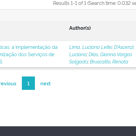
Results 1-1 of 1 (Search time: 0.032 s
Author(s)
blicas: a implementação da
Lima, Luciana Leite
;
D’Ascenzi,
nização dos Serviços de
Luciano
;
Dias, Gianna Vargas
S
Salgado
;
Bruscatto, Renata
revious
1
next