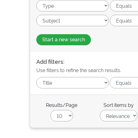
Start a new search
Add filters:
Use filters to refine the search results.
Results/Page
Sort items by