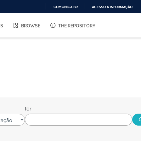
COMUNICA BR
ACESSO À INFORMAÇÃO
IR
PARA
ES
BROWSE
THE REPOSITORY
O
CONTEÚDO
for