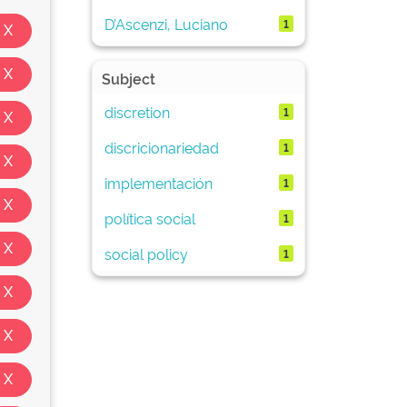
D’Ascenzi, Luciano
1
Subject
discretion
1
discricionariedad
1
implementación
1
política social
1
social policy
1