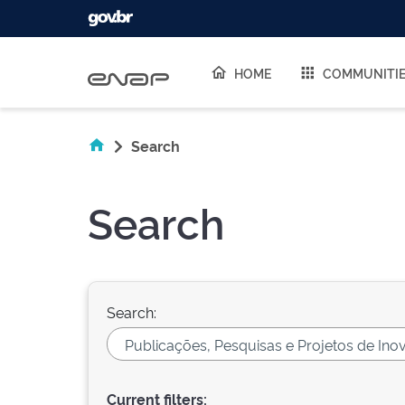
Skip navigation
HOME
COMMUNITI
Search
Search
Search:
Current filters: