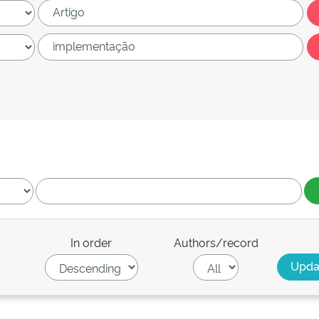
In order
Authors/record