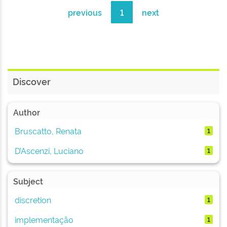
previous
1
next
Discover
Author
Bruscatto, Renata
1
D’Ascenzi, Luciano
1
Subject
discretion
1
implementação
1