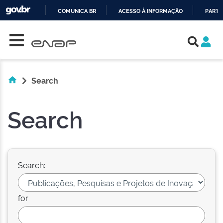
COMUNICA BR
ACESSO À INFORMAÇÃO
PARTI
Skip navigation
IR
PARA
O
CONTEÚDO
Search
Search
Search:
for