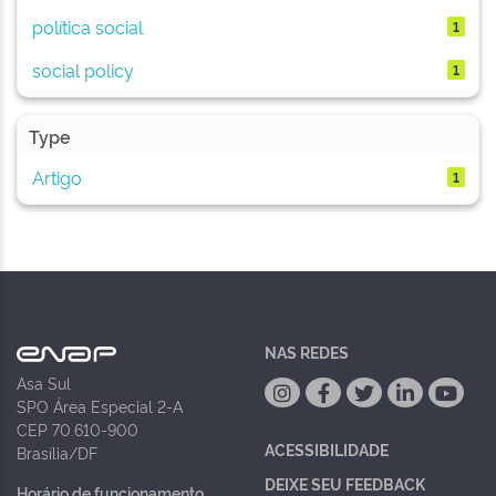
política social
1
social policy
1
Type
Artigo
1
NAS REDES
Asa Sul
SPO Área Especial 2-A
CEP 70.610-900
ACESSIBILIDADE
Brasília/DF
DEIXE SEU FEEDBACK
Horário de funcionamento