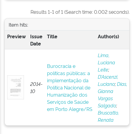
Results 1-1 of 1 (Search time: 0.002 seconds).
Item hits:
Preview
Issue
Title
Author(s)
Date
Lima,
Luciana
Burocracia e
Leite
;
políticas públicas: a
D’Ascenzi,
implementação da
2014-
Luciano
;
Dias,
Política Nacional de
10
Gianna
Humanização dos
Vargas
Serviços de Saúde
Salgado
;
em Porto Alegre/RS
Bruscatto,
Renata