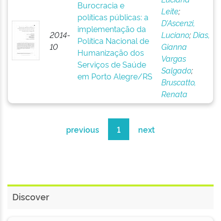
Burocracia e
Leite
;
políticas públicas: a
D’Ascenzi,
implementação da
2014-
Luciano
;
Dias,
Política Nacional de
10
Gianna
Humanização dos
Vargas
Serviços de Saúde
Salgado
;
em Porto Alegre/RS
Bruscatto,
Renata
previous
1
next
Discover