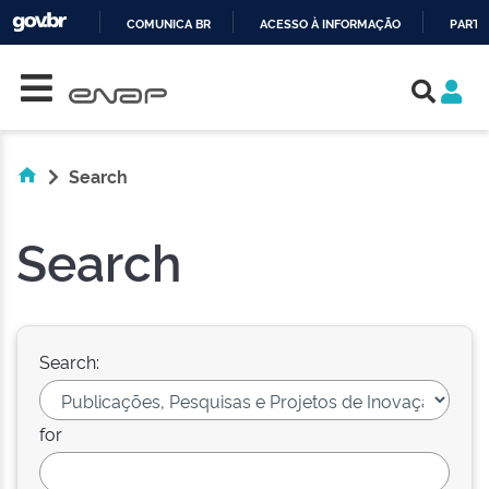
COMUNICA BR
ACESSO À INFORMAÇÃO
PARTI
Skip navigation
IR
PARA
O
CONTEÚDO
Search
Search
Search:
for