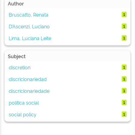
Author
Bruscatto, Renata
1
D’Ascenzi, Luciano
1
Lima, Luciana Leite
1
Subject
discretion
1
discricionariedad
1
discricionariedade
1
política social
1
social policy
1