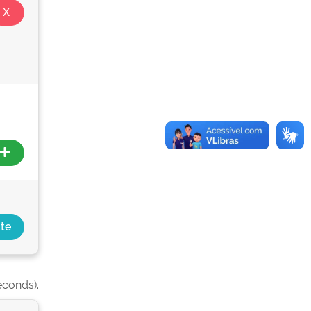
econds).