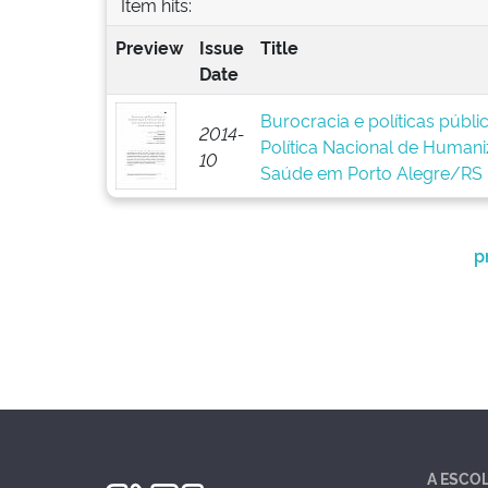
Item hits:
Preview
Issue
Title
Date
Burocracia e políticas públ
2014-
Política Nacional de Human
10
Saúde em Porto Alegre/RS
p
A ESCO