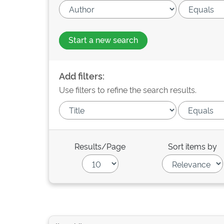
Start a new search
Add filters:
Use filters to refine the search results.
Results/Page
Sort items by