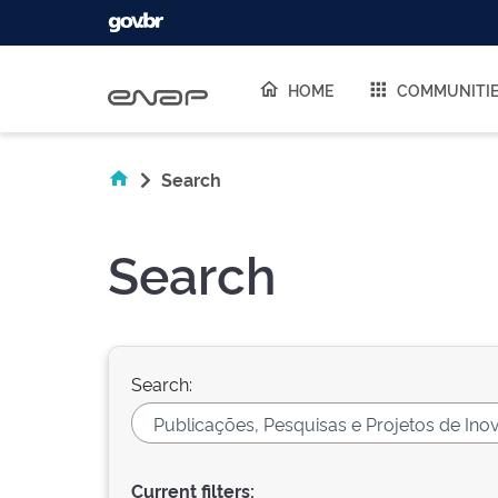
Skip navigation
HOME
COMMUNITI
Search
Search
Search:
Current filters: