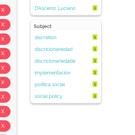
D’Ascenzi, Luciano
1
Subject
discretion
1
discricionariedad
1
discricionariedade
1
implementación
1
política social
1
social policy
1