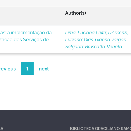
Author(s)
icas: a implementação da
Lima, Luciana Leite
;
D’Ascenzi,
ização dos Serviços de
Luciano
;
Dias, Gianna Vargas
Salgado
;
Bruscatto, Renata
revious
1
next
LA
BIBLIOTECA GRACILIANO RAM