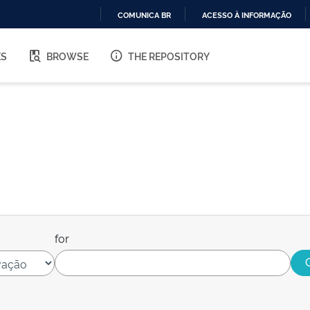
COMUNICA BR
ACESSO À INFORMAÇÃO
IR
PARA
ES
BROWSE
THE REPOSITORY
O
CONTEÚDO
for