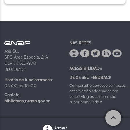
NAS REDES
Asa Sul
SPO Área Especial 2-A
CEP 70.610-900
ACESSIBILIDADE
Brasília/DF
DEIXE SEU FEEDBACK
Horário de funcionamento
Compartilhe conosco
se nossos
08h00 às 18h00
canais estão adequados pra
Contato
você? Elogios também são
biblioteca@enap.gov.br
super bem vindos!