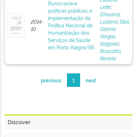
Burocracia e
Leite
;
políticas públicas: a
D’Ascenzi,
implementação da
2014-
Luciano
;
Dias,
Política Nacional de
10
Gianna
Humanização dos
Vargas
Serviços de Saúde
Salgado
;
em Porto Alegre/RS
Bruscatto,
Renata
previous
1
next
Discover