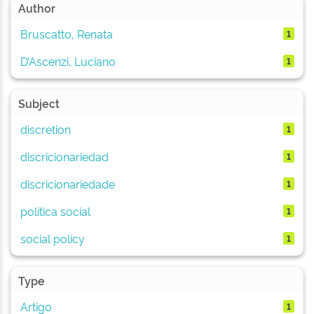
Author
Bruscatto, Renata
1
D’Ascenzi, Luciano
1
Subject
discretion
1
discricionariedad
1
discricionariedade
1
política social
1
social policy
1
Type
Artigo
1