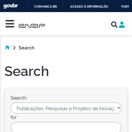
COMUNICA BR
ACESSO À INFORMAÇÃO
PARTI
Skip navigation
IR
PARA
O
CONTEÚDO
Search
Search
Search:
for