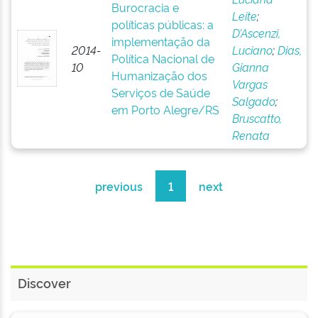
Burocracia e
Leite
;
políticas públicas: a
D’Ascenzi,
implementação da
2014-
Luciano
;
Dias,
Política Nacional de
10
Gianna
Humanização dos
Vargas
Serviços de Saúde
Salgado
;
em Porto Alegre/RS
Bruscatto,
Renata
previous
1
next
Discover