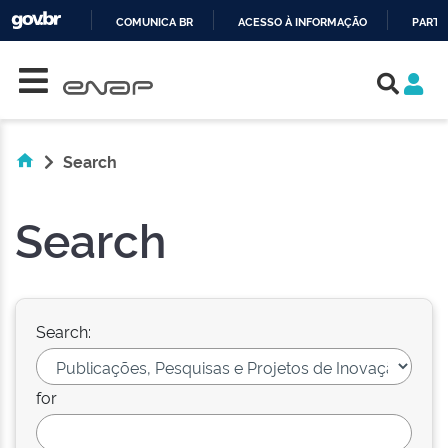
COMUNICA BR
ACESSO À INFORMAÇÃO
PARTI
Skip navigation
IR
PARA
O
CONTEÚDO
Search
Search
Search:
for