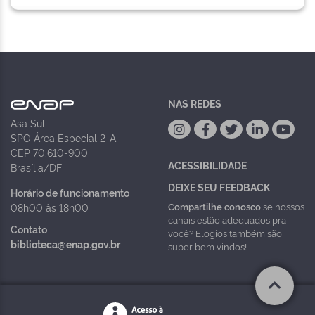
NAS REDES
Asa Sul
SPO Área Especial 2-A
CEP 70.610-900
ACESSIBILIDADE
Brasília/DF
DEIXE SEU FEEDBACK
Horário de funcionamento
Compartilhe conosco
se nossos
08h00 às 18h00
canais estão adequados pra
Contato
você? Elogios também são
biblioteca@enap.gov.br
super bem vindos!