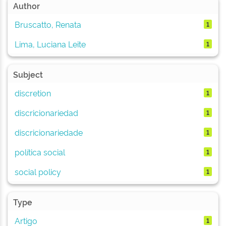
Author
Bruscatto, Renata
1
Lima, Luciana Leite
1
Subject
discretion
1
discricionariedad
1
discricionariedade
1
política social
1
social policy
1
Type
Artigo
1