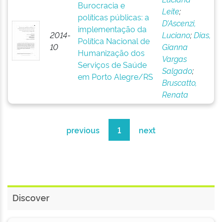
Burocracia e
Leite
;
políticas públicas: a
D’Ascenzi,
implementação da
2014-
Luciano
;
Dias,
Política Nacional de
10
Gianna
Humanização dos
Vargas
Serviços de Saúde
Salgado
;
em Porto Alegre/RS
Bruscatto,
Renata
previous
1
next
Discover