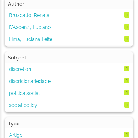
Author
Bruscatto, Renata
1
D’Ascenzi, Luciano
1
Lima, Luciana Leite
1
Subject
discretion
1
discricionariedade
1
política social
1
social policy
1
Type
Artigo
1