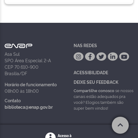
NAS REDES
Asa Sul
SPO Área Especial 2-A
CEP 70.610-900
ACESSIBILIDADE
Brasília/DF
DEIXE SEU FEEDBACK
Horário de funcionamento
Compartilhe conosco
se nossos
08h00 às 18h00
canais estão adequados pra
Contato
você? Elogios também são
biblioteca@enap.gov.br
super bem vindos!