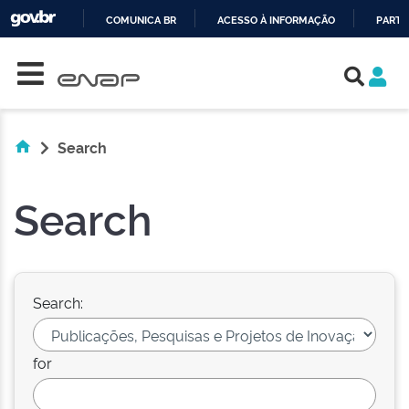
COMUNICA BR
ACESSO À INFORMAÇÃO
PARTI
Skip navigation
IR
PARA
O
CONTEÚDO
Search
Search
Search:
for