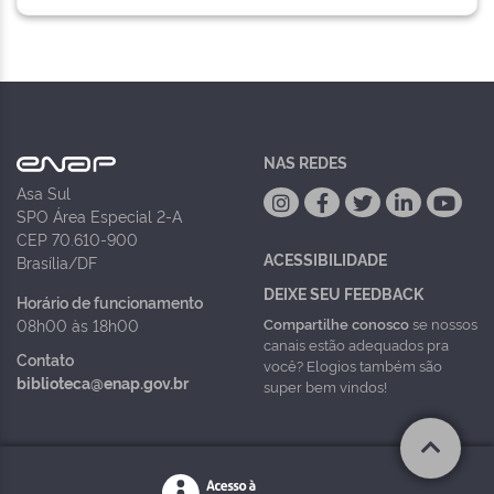
NAS REDES
Asa Sul
SPO Área Especial 2-A
CEP 70.610-900
ACESSIBILIDADE
Brasília/DF
DEIXE SEU FEEDBACK
Horário de funcionamento
Compartilhe conosco
se nossos
08h00 às 18h00
canais estão adequados pra
Contato
você? Elogios também são
biblioteca@enap.gov.br
super bem vindos!