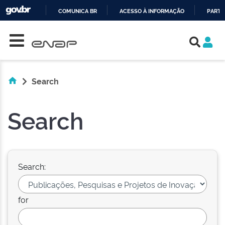
COMUNICA BR
ACESSO À INFORMAÇÃO
PARTI
Skip navigation
IR
PARA
O
CONTEÚDO
Search
Search
Search:
for