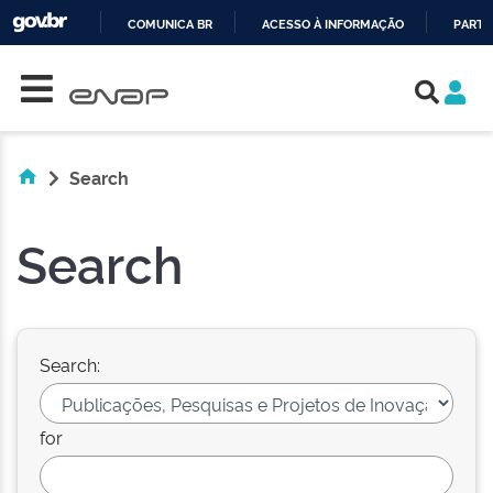
COMUNICA BR
ACESSO À INFORMAÇÃO
PARTI
Skip navigation
IR
PARA
O
CONTEÚDO
Search
Search
Search:
for