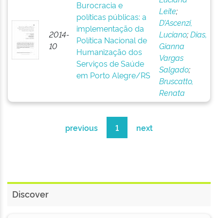
Burocracia e
Leite
;
políticas públicas: a
D’Ascenzi,
implementação da
2014-
Luciano
;
Dias,
Política Nacional de
10
Gianna
Humanização dos
Vargas
Serviços de Saúde
Salgado
;
em Porto Alegre/RS
Bruscatto,
Renata
previous
1
next
Discover