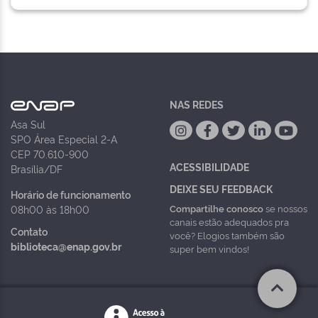
NAS REDES
Asa Sul
SPO Área Especial 2-A
CEP 70.610-900
ACESSIBILIDADE
Brasília/DF
DEIXE SEU FEEDBACK
Horário de funcionamento
Compartilhe conosco
se nossos
08h00 às 18h00
canais estão adequados pra
Contato
você? Elogios também são
biblioteca@enap.gov.br
super bem vindos!