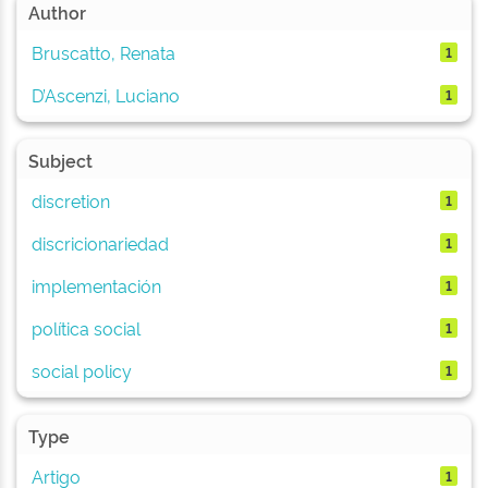
Author
Bruscatto, Renata
1
D’Ascenzi, Luciano
1
Subject
discretion
1
discricionariedad
1
implementación
1
política social
1
social policy
1
Type
Artigo
1