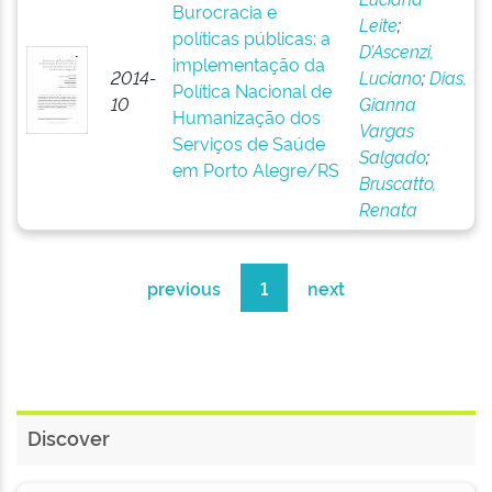
Burocracia e
Leite
;
políticas públicas: a
D’Ascenzi,
implementação da
2014-
Luciano
;
Dias,
Política Nacional de
10
Gianna
Humanização dos
Vargas
Serviços de Saúde
Salgado
;
em Porto Alegre/RS
Bruscatto,
Renata
previous
1
next
Discover