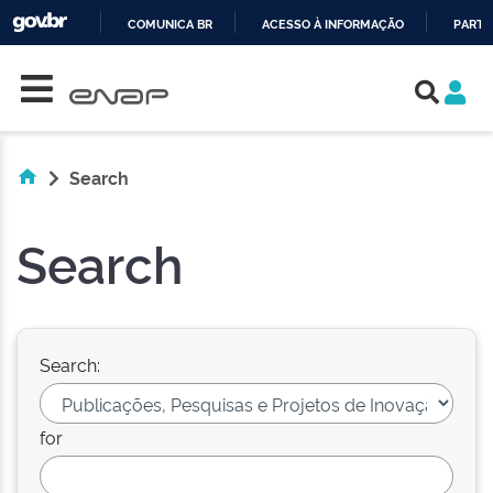
COMUNICA BR
ACESSO À INFORMAÇÃO
PARTI
Skip navigation
IR
PARA
O
CONTEÚDO
Search
Search
Search:
for