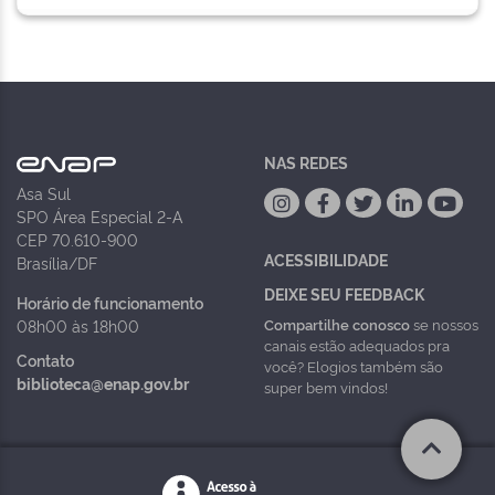
NAS REDES
Asa Sul
SPO Área Especial 2-A
CEP 70.610-900
ACESSIBILIDADE
Brasília/DF
DEIXE SEU FEEDBACK
Horário de funcionamento
Compartilhe conosco
se nossos
08h00 às 18h00
canais estão adequados pra
Contato
você? Elogios também são
biblioteca@enap.gov.br
super bem vindos!