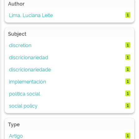
Author
Lima, Luciana Leite
1
Subject
discretion
1
discricionariedad
1
discricionariedade
1
implementación
1
política social
1
social policy
1
Type
Artigo
1