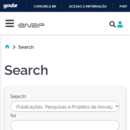
COMUNICA BR
ACESSO À INFORMAÇÃO
PARTI
Skip navigation
IR
PARA
O
CONTEÚDO
Search
Search
Search:
for