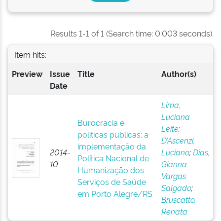
Results 1-1 of 1 (Search time: 0.003 seconds).
Item hits:
Preview
Issue
Title
Author(s)
Date
Lima,
Luciana
Burocracia e
Leite
;
políticas públicas: a
D’Ascenzi,
implementação da
2014-
Luciano
;
Dias,
Política Nacional de
10
Gianna
Humanização dos
Vargas
Serviços de Saúde
Salgado
;
em Porto Alegre/RS
Bruscatto,
Renata