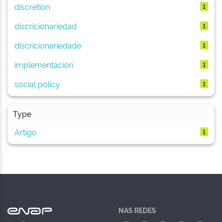
discretion
1
discricionariedad
1
discricionariedade
1
implementación
1
social policy
1
Type
Artigo
1
NAS REDES