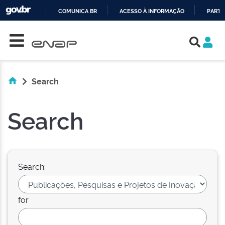
COMUNICA BR
ACESSO À INFORMAÇÃO
PARTI
Skip navigation
IR
PARA
O
CONTEÚDO
Search
Search
Search:
for