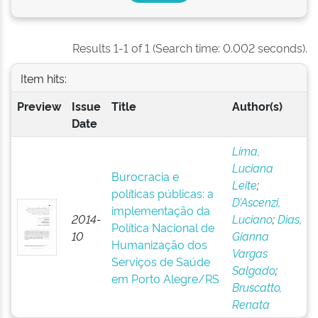
Results 1-1 of 1 (Search time: 0.002 seconds).
Item hits:
Preview
Issue
Title
Author(s)
Date
Lima,
Luciana
Burocracia e
Leite
;
políticas públicas: a
D’Ascenzi,
implementação da
2014-
Luciano
;
Dias,
Política Nacional de
10
Gianna
Humanização dos
Vargas
Serviços de Saúde
Salgado
;
em Porto Alegre/RS
Bruscatto,
Renata