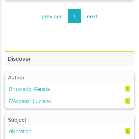
previous
1
next
Discover
Author
Bruscatto, Renata
1
D’Ascenzi, Luciano
1
Subject
discretion
1