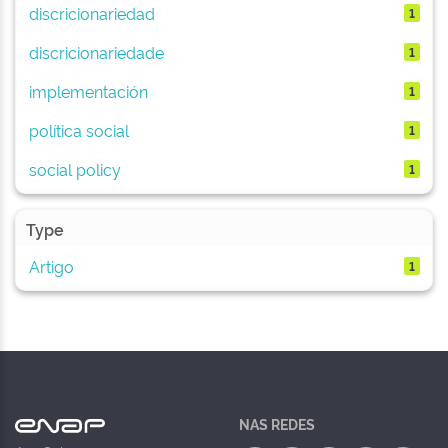
discricionariedad
1
discricionariedade
1
implementación
1
política social
1
social policy
1
Type
Artigo
1
NAS REDES