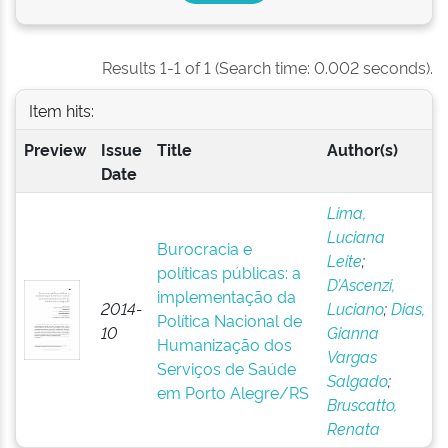
Results 1-1 of 1 (Search time: 0.002 seconds).
Item hits:
Preview
Issue
Title
Author(s)
Date
Lima,
Luciana
Burocracia e
Leite
;
políticas públicas: a
D’Ascenzi,
implementação da
2014-
Luciano
;
Dias,
Política Nacional de
10
Gianna
Humanização dos
Vargas
Serviços de Saúde
Salgado
;
em Porto Alegre/RS
Bruscatto,
Renata