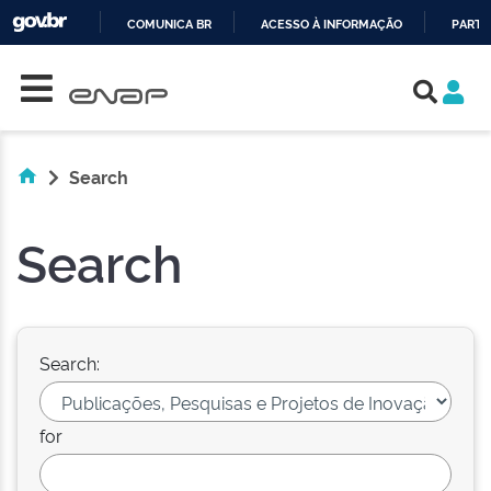
COMUNICA BR
ACESSO À INFORMAÇÃO
PARTI
Skip navigation
IR
PARA
O
CONTEÚDO
Search
Search
Search:
for