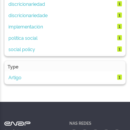
discricionariedad
1
discricionariedade
1
implementación
1
política social
1
social policy
1
Type
Artigo
1
NAS REDES