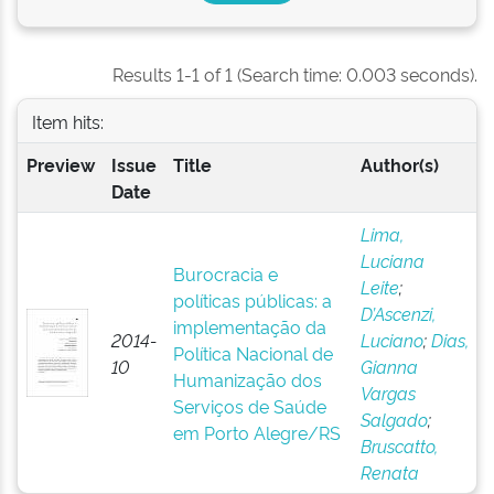
Results 1-1 of 1 (Search time: 0.003 seconds).
Item hits:
Preview
Issue
Title
Author(s)
Date
Lima,
Luciana
Burocracia e
Leite
;
políticas públicas: a
D’Ascenzi,
implementação da
2014-
Luciano
;
Dias,
Política Nacional de
10
Gianna
Humanização dos
Vargas
Serviços de Saúde
Salgado
;
em Porto Alegre/RS
Bruscatto,
Renata