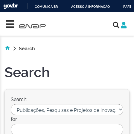
COMUNICA BR
ACESSO À INFORMAÇÃO
PARTI
Skip navigation
IR
PARA
O
CONTEÚDO
Search
Search
Search:
for