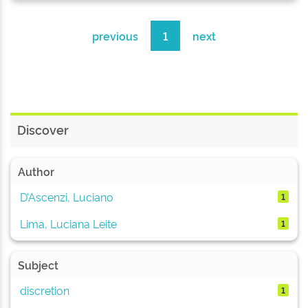
previous
1
next
Discover
Author
D’Ascenzi, Luciano
1
Lima, Luciana Leite
1
Subject
discretion
1