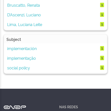
Bruscatto, Renata
1
D’Ascenzi, Luciano
1
Lima, Luciana Leite
1
Subject
implementación
1
implementação
1
social policy
1
NAS REDES