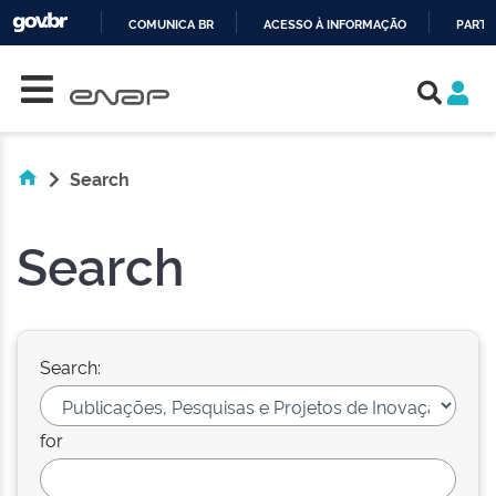
COMUNICA BR
ACESSO À INFORMAÇÃO
PARTI
Skip navigation
IR
PARA
O
CONTEÚDO
Search
Search
Search:
for