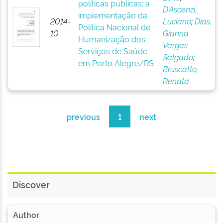
políticas públicas: a
D’Ascenzi,
implementação da
2014-
Luciano
;
Dias,
Política Nacional de
10
Gianna
Humanização dos
Vargas
Serviços de Saúde
Salgado
;
em Porto Alegre/RS
Bruscatto,
Renata
previous
1
next
Discover
Author