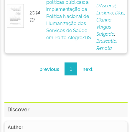
políticas públicas: a
D’Ascenzi,
implementação da
2014-
Luciano
;
Dias,
Política Nacional de
10
Gianna
Humanização dos
Vargas
Serviços de Saúde
Salgado
;
em Porto Alegre/RS
Bruscatto,
Renata
previous
1
next
Discover
Author