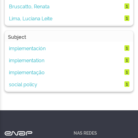
Bruscatto, Renata
1
Lima, Luciana Leite
1
Subject
implementación
1
implementation
1
implementação
1
social policy
1
NAS REDES