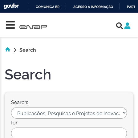
COMUNICA BR
ACESSO À INFORMAÇÃO
PARTI
Skip navigation
IR
PARA
O
CONTEÚDO
Search
Search
Search:
for