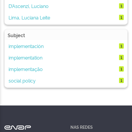
D’Ascenzi, Luciano
1
Lima, Luciana Leite
1
Subject
implementación
1
implementation
1
implementação
1
social policy
1
NAS REDES