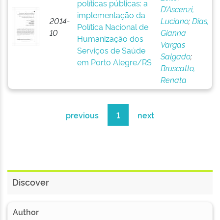
políticas públicas: a
D’Ascenzi,
implementação da
2014-
Luciano
;
Dias,
Política Nacional de
10
Gianna
Humanização dos
Vargas
Serviços de Saúde
Salgado
;
em Porto Alegre/RS
Bruscatto,
Renata
previous
1
next
Discover
Author