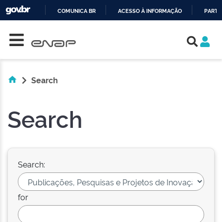
COMUNICA BR
ACESSO À INFORMAÇÃO
PARTI
Skip navigation
IR
PARA
O
CONTEÚDO
Search
Search
Search:
for