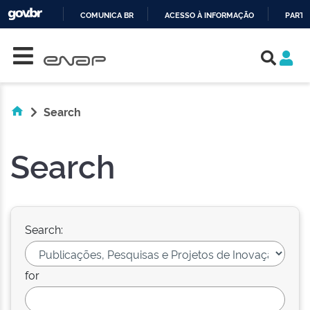
COMUNICA BR
ACESSO À INFORMAÇÃO
PARTI
Skip navigation
IR
PARA
O
CONTEÚDO
Search
Search
Search:
for