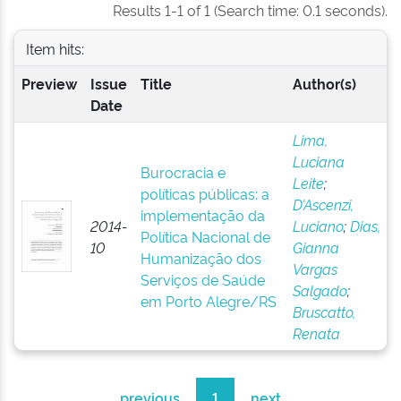
Results 1-1 of 1 (Search time: 0.1 seconds).
Item hits:
Preview
Issue
Title
Author(s)
Date
Lima,
Luciana
Burocracia e
Leite
;
políticas públicas: a
D’Ascenzi,
implementação da
2014-
Luciano
;
Dias,
Política Nacional de
10
Gianna
Humanização dos
Vargas
Serviços de Saúde
Salgado
;
em Porto Alegre/RS
Bruscatto,
Renata
previous
1
next