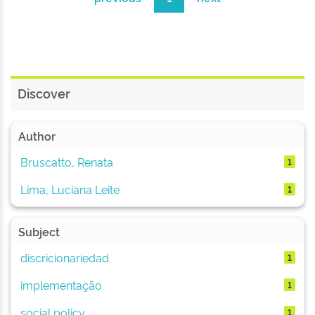
Discover
Author
Bruscatto, Renata
1
Lima, Luciana Leite
1
Subject
discricionariedad
1
implementação
1
social policy
1