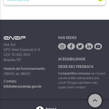
NAS REDES
Asa Sul
SPO Área Especial 2-A
CEP 70.610-900
ACESSIBILIDADE
Brasília/DF
DEIXE SEU FEEDBACK
Horário de funcionamento
Compartilhe conosco
se nossos
08h00 às 18h00
canais estão adequados pra
Contato
você? Elogios também são
biblioteca@enap.gov.br
super bem vindos!