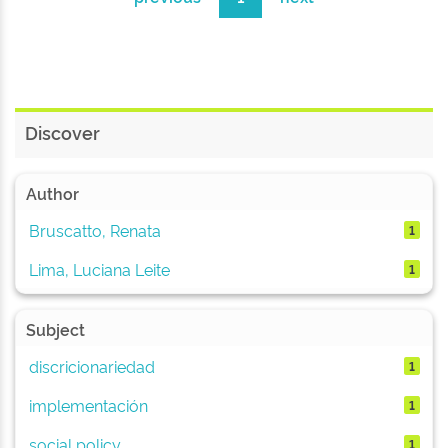
Discover
Author
Bruscatto, Renata
1
Lima, Luciana Leite
1
Subject
discricionariedad
1
implementación
1
social policy
1