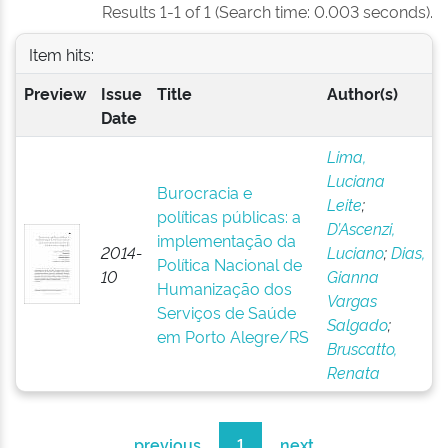
Results 1-1 of 1 (Search time: 0.003 seconds).
Item hits:
Preview
Issue
Title
Author(s)
Date
Lima,
Luciana
Burocracia e
Leite
;
políticas públicas: a
D’Ascenzi,
implementação da
2014-
Luciano
;
Dias,
Política Nacional de
10
Gianna
Humanização dos
Vargas
Serviços de Saúde
Salgado
;
em Porto Alegre/RS
Bruscatto,
Renata
previous
1
next