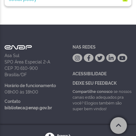
NAS REDES
Asa Sul
SPO Área Especial 2-A
CEP 70.610-900
ACESSIBILIDADE
Brasília/DF
DEIXE SEU FEEDBACK
Horário de funcionamento
Compartilhe conosco
se nossos
08h00 às 18h00
canais estão adequados pra
Contato
você? Elogios também são
biblioteca@enap.gov.br
super bem vindos!