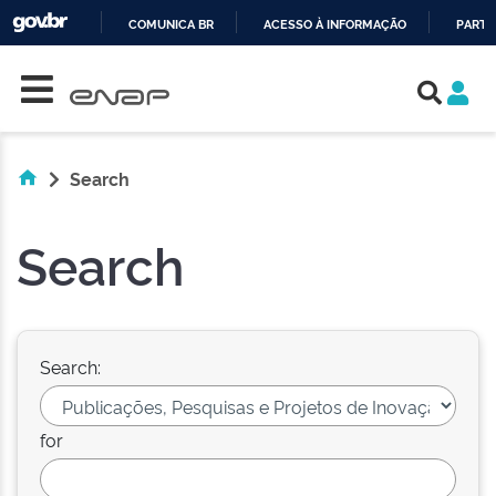
COMUNICA BR
ACESSO À INFORMAÇÃO
PARTI
Skip navigation
IR
PARA
O
CONTEÚDO
Search
Search
Search:
for