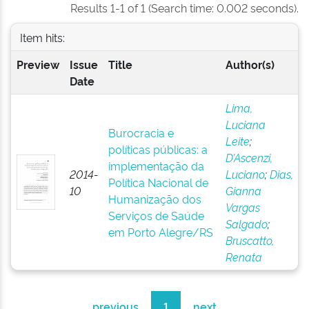
Results 1-1 of 1 (Search time: 0.002 seconds).
Item hits:
Preview
Issue
Title
Author(s)
Date
Lima,
Luciana
Burocracia e
Leite
;
políticas públicas: a
D’Ascenzi,
implementação da
2014-
Luciano
;
Dias,
Política Nacional de
10
Gianna
Humanização dos
Vargas
Serviços de Saúde
Salgado
;
em Porto Alegre/RS
Bruscatto,
Renata
previous
1
next