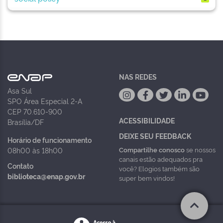
NAS REDES
Asa Sul
SPO Área Especial 2-A
CEP 70.610-900
ACESSIBILIDADE
Brasília/DF
DEIXE SEU FEEDBACK
Horário de funcionamento
Compartilhe conosco
se nossos
08h00 às 18h00
canais estão adequados pra
Contato
você? Elogios também são
biblioteca@enap.gov.br
super bem vindos!