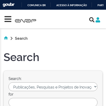
COMUNICA BR
ACESSO À INFORMAÇÃO
PARTI
Skip navigation
IR
PARA
O
CONTEÚDO
Search
Search
Search:
for