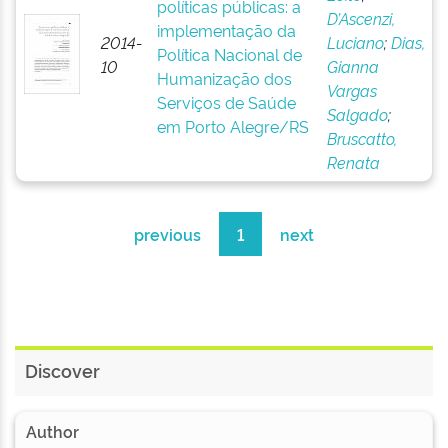
políticas públicas: a
D’Ascenzi,
implementação da
2014-
Luciano
;
Dias,
Política Nacional de
10
Gianna
Humanização dos
Vargas
Serviços de Saúde
Salgado
;
em Porto Alegre/RS
Bruscatto,
Renata
previous
1
next
Discover
Author