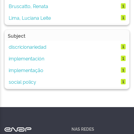
Bruscatto, Renata
1
Lima, Luciana Leite
1
Subject
discricionariedad
1
implementación
1
implementação
1
social policy
1
NAS REDES