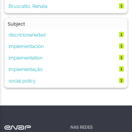
Bruscatto, Renata
1
Subject
discricionariedad
1
implementación
1
implementation
1
implementação
1
social policy
1
NAS REDES