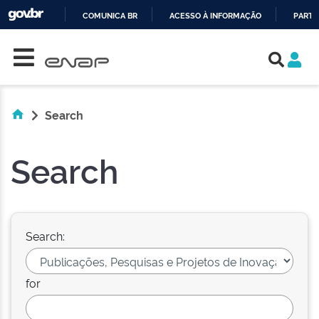
COMUNICA BR
ACESSO À INFORMAÇÃO
PARTI
Skip navigation
IR
PARA
O
CONTEÚDO
Search
Search
Search:
for