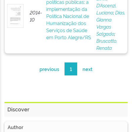
políticas públicas: a
D’Ascenzi,
implementação da
2014-
Luciano
;
Dias,
Política Nacional de
10
Gianna
Humanização dos
Vargas
Serviços de Saúde
Salgado
;
em Porto Alegre/RS
Bruscatto,
Renata
previous
1
next
Discover
Author