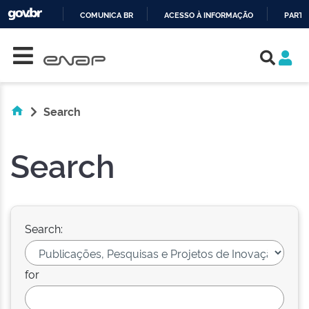
COMUNICA BR
ACESSO À INFORMAÇÃO
PARTI
Skip navigation
IR
PARA
O
CONTEÚDO
Search
Search
Search:
for