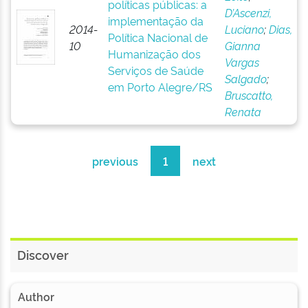
políticas públicas: a
D’Ascenzi,
implementação da
2014-
Luciano
;
Dias,
Política Nacional de
10
Gianna
Humanização dos
Vargas
Serviços de Saúde
Salgado
;
em Porto Alegre/RS
Bruscatto,
Renata
previous
1
next
Discover
Author