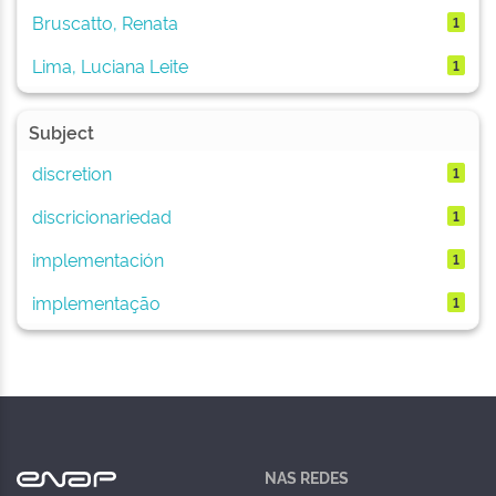
Bruscatto, Renata
1
Lima, Luciana Leite
1
Subject
discretion
1
discricionariedad
1
implementación
1
implementação
1
NAS REDES