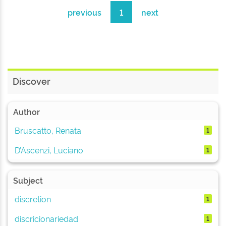
previous
1
next
Discover
Author
Bruscatto, Renata
1
D’Ascenzi, Luciano
1
Subject
discretion
1
discricionariedad
1