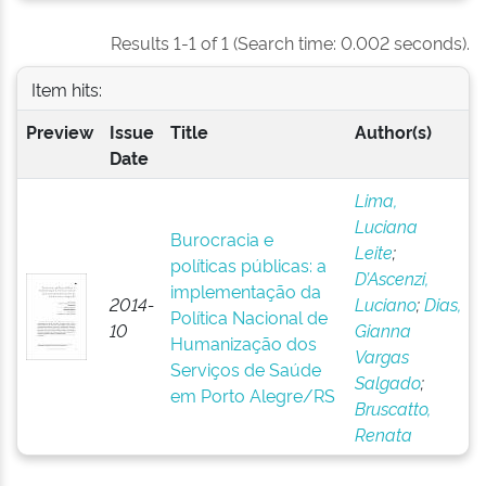
Results 1-1 of 1 (Search time: 0.002 seconds).
Item hits:
Preview
Issue
Title
Author(s)
Date
Lima,
Luciana
Burocracia e
Leite
;
políticas públicas: a
D’Ascenzi,
implementação da
2014-
Luciano
;
Dias,
Política Nacional de
10
Gianna
Humanização dos
Vargas
Serviços de Saúde
Salgado
;
em Porto Alegre/RS
Bruscatto,
Renata