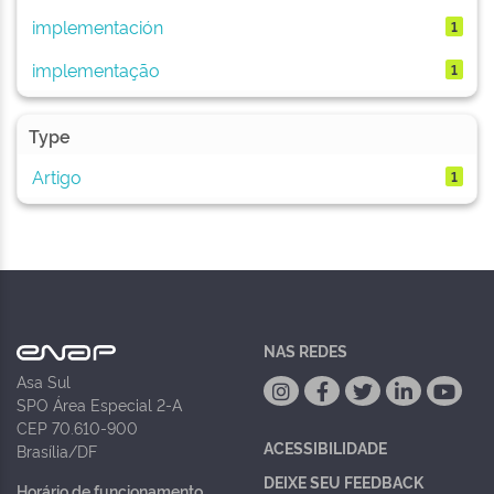
implementación
1
implementação
1
Type
Artigo
1
NAS REDES
Asa Sul
SPO Área Especial 2-A
CEP 70.610-900
ACESSIBILIDADE
Brasília/DF
DEIXE SEU FEEDBACK
Horário de funcionamento