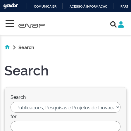
COMUNICA BR
ACESSO À INFORMAÇÃO
PARTI
Skip navigation
IR
PARA
O
CONTEÚDO
Search
Search
Search:
for