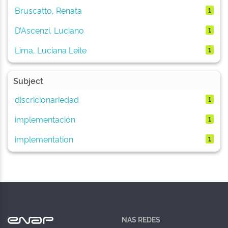
Bruscatto, Renata
1
D’Ascenzi, Luciano
1
Lima, Luciana Leite
1
Subject
discricionariedad
1
implementación
1
implementation
1
NAS REDES