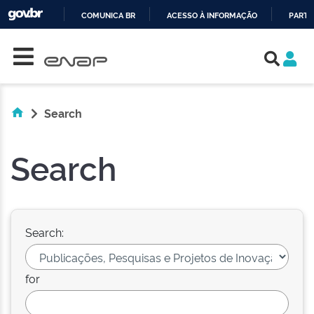
COMUNICA BR
ACESSO À INFORMAÇÃO
PARTI
Skip navigation
IR
PARA
O
CONTEÚDO
Search
Search
Search:
for