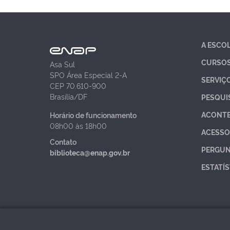
A ESCO
CURSO
Asa Sul
SPO Área Especial 2-A
SERVIÇ
CEP 70.610-900
Brasília/DF
PESQUI
ACONT
Horário de funcionamento
08h00 às 18h00
ACESSO
Contato
PERGUN
biblioteca@enap.gov.br
ESTATÍS