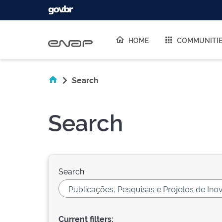
Skip navigation
HOME
COMMUNITI
Search
Search
Search:
Current filters: