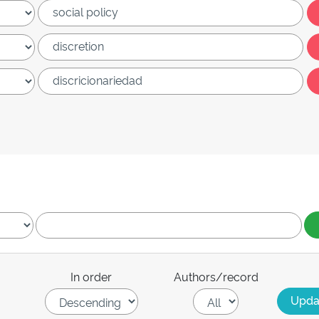
In order
Authors/record