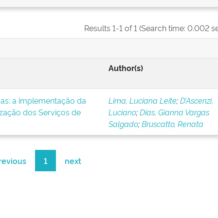
Results 1-1 of 1 (Search time: 0.002 s
Author(s)
icas: a implementação da
Lima, Luciana Leite
;
D’Ascenzi,
ização dos Serviços de
Luciano
;
Dias, Gianna Vargas
Salgado
;
Bruscatto, Renata
revious
1
next