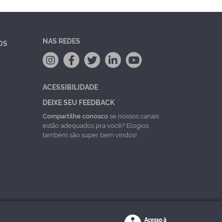
NAS REDES
OS
ACESSIBILIDADE
DEIXE SEU FEEDBACK
Compartilhe conosco
se nossos canais
estão adequados pra você? Elogios
também são super bem vindos!