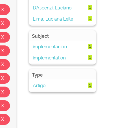
D’Ascenzi, Luciano
1
Lima, Luciana Leite
1
Subject
implementación
1
implementation
1
Type
Artigo
1