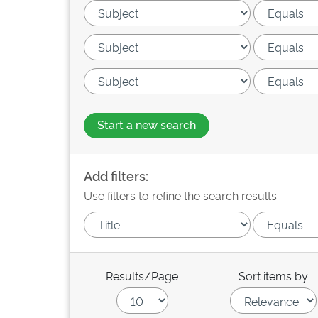
Start a new search
Add filters:
Use filters to refine the search results.
Results/Page
Sort items by