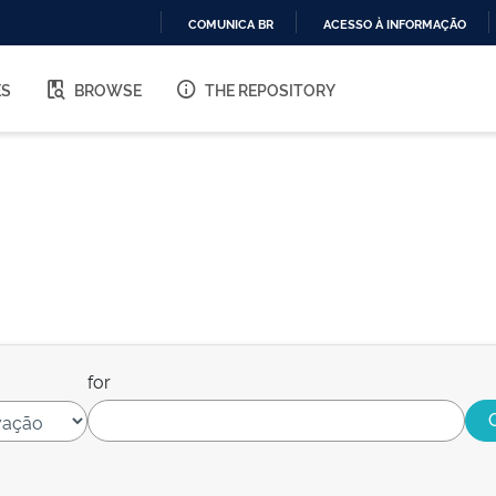
COMUNICA BR
ACESSO À INFORMAÇÃO
IR
PARA
ES
BROWSE
THE REPOSITORY
O
CONTEÚDO
for