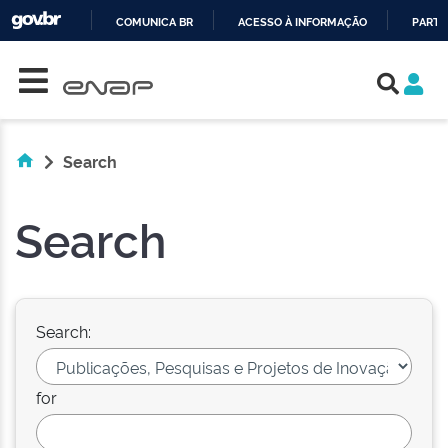
COMUNICA BR
ACESSO À INFORMAÇÃO
PARTI
Skip navigation
IR
PARA
O
CONTEÚDO
Search
Search
Search:
for