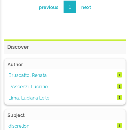
previous
1
next
Discover
Author
Bruscatto, Renata
1
D’Ascenzi, Luciano
1
Lima, Luciana Leite
1
Subject
discretion
1