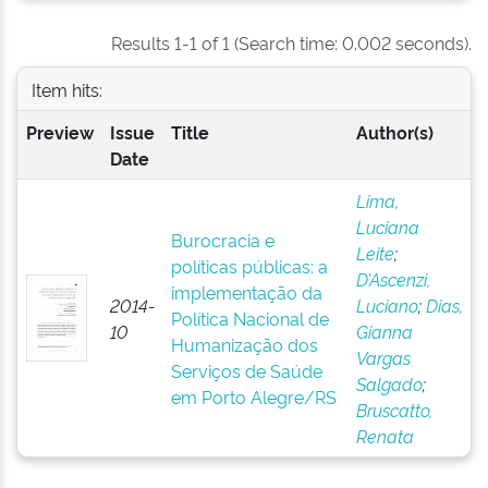
Results 1-1 of 1 (Search time: 0.002 seconds).
Item hits:
Preview
Issue
Title
Author(s)
Date
Lima,
Luciana
Burocracia e
Leite
;
políticas públicas: a
D’Ascenzi,
implementação da
2014-
Luciano
;
Dias,
Política Nacional de
10
Gianna
Humanização dos
Vargas
Serviços de Saúde
Salgado
;
em Porto Alegre/RS
Bruscatto,
Renata