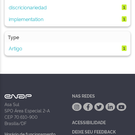
discricionariedad
1
implementation
1
Type
Artigo
1
NAS REDES
Asa Sul
SPO Área Especial 2-A
CEP 70.610-900
ACESSIBILIDADE
Brasília/DF
DEIXE SEU FEEDBACK
Horário de funcionamento