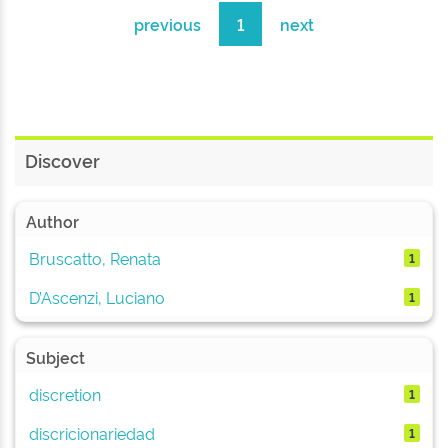
previous
1
next
Discover
Author
Bruscatto, Renata
1
D’Ascenzi, Luciano
1
Subject
discretion
1
discricionariedad
1