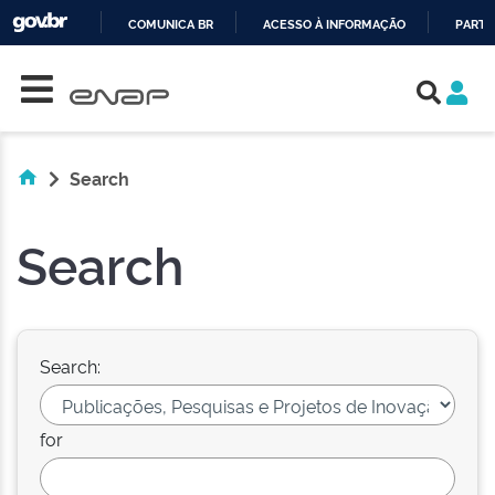
COMUNICA BR
ACESSO À INFORMAÇÃO
PARTI
Skip navigation
IR
PARA
O
CONTEÚDO
Search
Search
Search:
for