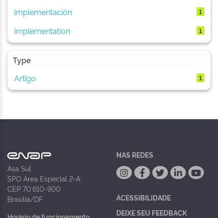
implementación
1
implementation
1
Type
Artigo
1
NAS REDES
Asa Sul
SPO Área Especial 2-A
CEP 70.610-900
ACESSIBILIDADE
Brasília/DF
DEIXE SEU FEEDBACK
Horário de funcionamento