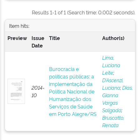
Results 1-1 of 1 (Search time: 0.002 seconds).
Item hits:
Preview
Issue
Title
Author(s)
Date
Lima,
Luciana
Burocracia e
Leite
;
políticas públicas: a
D’Ascenzi,
implementação da
2014-
Luciano
;
Dias,
Política Nacional de
10
Gianna
Humanização dos
Vargas
Serviços de Saúde
Salgado
;
em Porto Alegre/RS
Bruscatto,
Renata