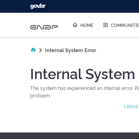
Skip navigation
HOME
COMMUNITI
Internal System Error
Internal System 
The system has experienced an internal error. Pl
problem.
Leave 