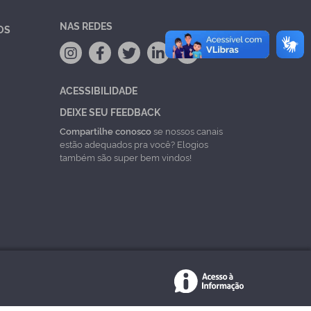
NAS REDES
OS
ACESSIBILIDADE
DEIXE SEU FEEDBACK
Compartilhe conosco
se nossos canais
estão adequados pra você? Elogios
também são super bem vindos!