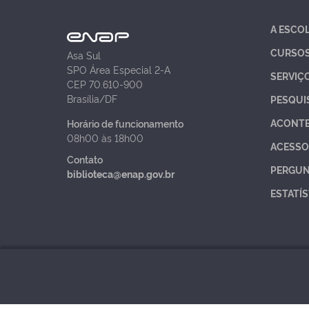
A ESCO
CURSO
Asa Sul
SPO Área Especial 2-A
SERVIÇ
CEP 70.610-900
Brasília/DF
PESQUI
ACONT
Horário de funcionamento
08h00 às 18h00
ACESSO
Contato
PERGUN
biblioteca@enap.gov.br
ESTATÍS