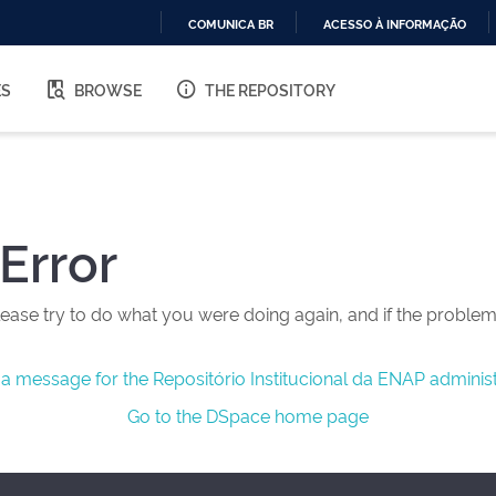
COMUNICA BR
ACESSO À INFORMAÇÃO
IR
PARA
ES
BROWSE
THE REPOSITORY
O
CONTEÚDO
Error
ease try to do what you were doing again, and if the problem 
a message for the Repositório Institucional da ENAP administ
Go to the DSpace home page