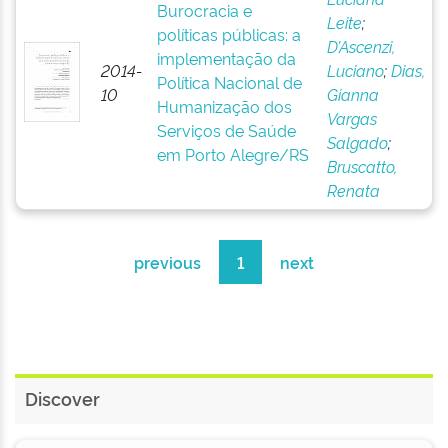
Burocracia e
Leite
;
políticas públicas: a
D’Ascenzi,
implementação da
2014-
Luciano
;
Dias,
Política Nacional de
10
Gianna
Humanização dos
Vargas
Serviços de Saúde
Salgado
;
em Porto Alegre/RS
Bruscatto,
Renata
previous
1
next
Discover