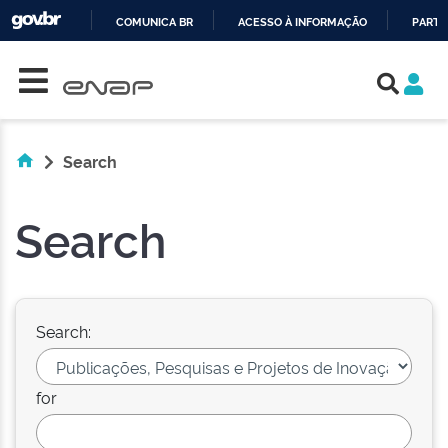
COMUNICA BR
ACESSO À INFORMAÇÃO
PARTI
Skip navigation
IR
PARA
O
CONTEÚDO
Search
Search
Search:
for