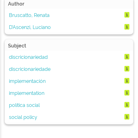
Author
Bruscatto, Renata
1
D’Ascenzi, Luciano
1
Subject
discricionariedad
1
discricionariedade
1
implementación
1
implementation
1
política social
1
social policy
1