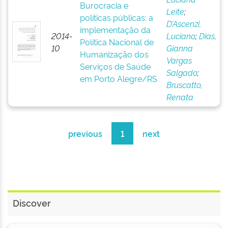
Burocracia e
Leite
;
políticas públicas: a
D’Ascenzi,
implementação da
2014-
Luciano
;
Dias,
Política Nacional de
10
Gianna
Humanização dos
Vargas
Serviços de Saúde
Salgado
;
em Porto Alegre/RS
Bruscatto,
Renata
previous
1
next
Discover