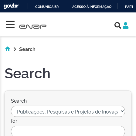
COMUNICA BR
ACESSO À INFORMAÇÃO
PARTI
Skip navigation
IR
PARA
O
CONTEÚDO
Search
Search
Search:
for