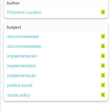
Author
D’Ascenzi, Luciano
1
Subject
discricionariedad
1
discricionariedade
1
implementación
1
implementation
1
implementação
1
política social
1
social policy
1