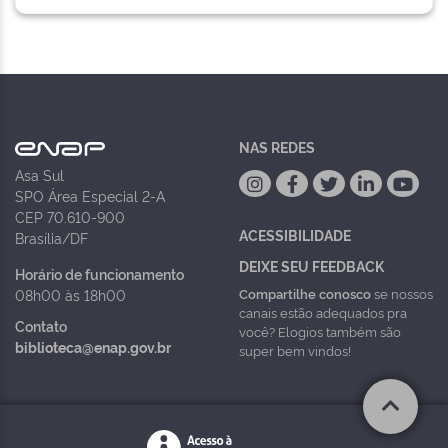
NAS REDES
Asa Sul
SPO Área Especial 2-A
CEP 70.610-900
ACESSIBILIDADE
Brasília/DF
DEIXE SEU FEEDBACK
Horário de funcionamento
Compartilhe conosco
se nossos
08h00 às 18h00
canais estão adequados pra
Contato
você? Elogios também são
biblioteca@enap.gov.br
super bem vindos!