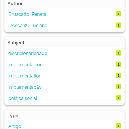
Author
Bruscatto, Renata
1
D’Ascenzi, Luciano
1
Subject
discricionariedade
1
implementación
1
implementation
1
implementação
1
política social
1
Type
Artigo
1