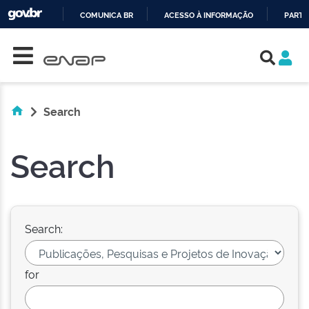
COMUNICA BR
ACESSO À INFORMAÇÃO
PARTI
Skip navigation
IR
PARA
O
CONTEÚDO
Search
Search
Search:
for