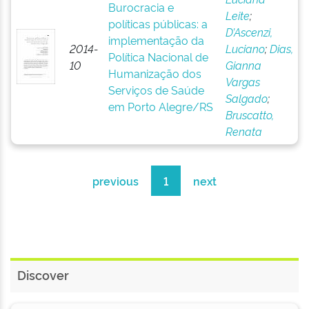
Burocracia e
Leite
;
políticas públicas: a
D’Ascenzi,
implementação da
2014-
Luciano
;
Dias,
Política Nacional de
10
Gianna
Humanização dos
Vargas
Serviços de Saúde
Salgado
;
em Porto Alegre/RS
Bruscatto,
Renata
previous
1
next
Discover