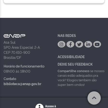
NAS REDES
Asa Sul
SPO Área Especial 2-A
CEP 70.610-900
ACESSIBILIDADE
Brasília/DF
DEIXE SEU FEEDBACK
Horário de funcionamento
Compartilhe conosco
se nossos
08h00 às 18h00
canais estão adequados pra
Contato
você? Elogios também são
biblioteca@enap.gov.br
super bem vindos!