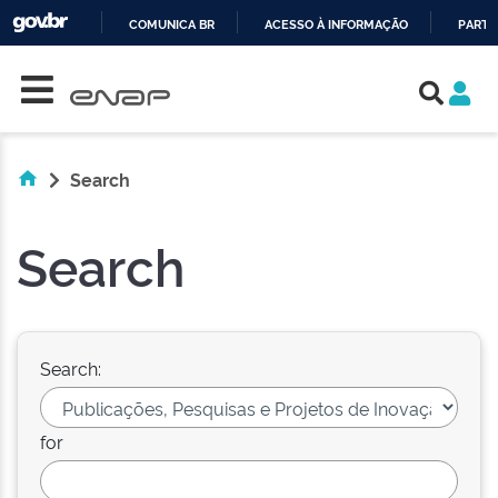
COMUNICA BR
ACESSO À INFORMAÇÃO
PARTI
Skip navigation
IR
PARA
O
CONTEÚDO
Search
Search
Search:
for