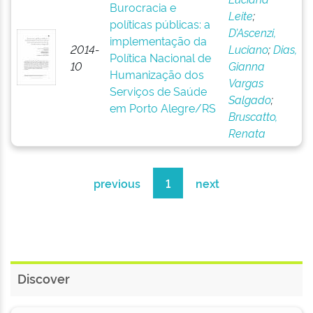
Burocracia e
Leite
;
políticas públicas: a
D’Ascenzi,
implementação da
2014-
Luciano
;
Dias,
Política Nacional de
10
Gianna
Humanização dos
Vargas
Serviços de Saúde
Salgado
;
em Porto Alegre/RS
Bruscatto,
Renata
previous
1
next
Discover