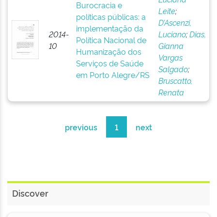
Burocracia e
Leite
;
políticas públicas: a
D’Ascenzi,
implementação da
2014-
Luciano
;
Dias,
Política Nacional de
10
Gianna
Humanização dos
Vargas
Serviços de Saúde
Salgado
;
em Porto Alegre/RS
Bruscatto,
Renata
previous
1
next
Discover