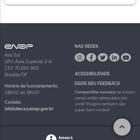
NAS REDES
Asa Sul
SPO Área Especial 2-A
CEP 70.610-900
ACESSIBILIDADE
Brasília/DF
DEIXE SEU FEEDBACK
Horário de funcionamento
Compartilhe conosco
se nossos
08h00 às 18h00
canais estão adequados pra
Contato
você? Elogios também são
biblioteca@enap.gov.br
super bem vindos!