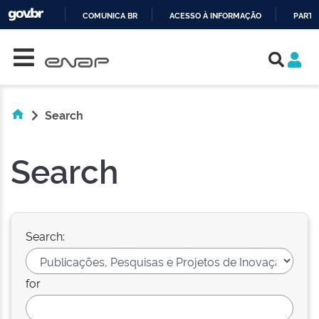
COMUNICA BR
ACESSO À INFORMAÇÃO
PARTI
Skip navigation
IR
PARA
O
CONTEÚDO
Search
Search
Search:
for