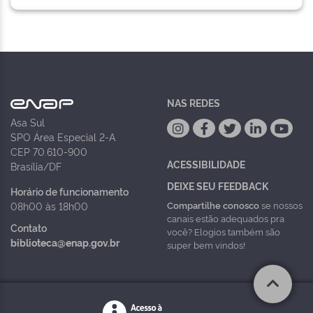
NAS REDES
Asa Sul
SPO Área Especial 2-A
CEP 70.610-900
ACESSIBILIDADE
Brasília/DF
DEIXE SEU FEEDBACK
Horário de funcionamento
Compartilhe conosco
se nossos
08h00 às 18h00
canais estão adequados pra
Contato
você? Elogios também são
biblioteca@enap.gov.br
super bem vindos!