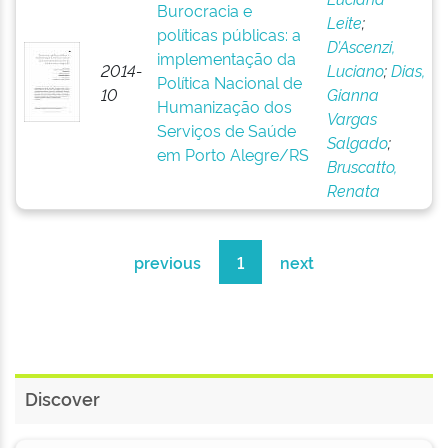
Burocracia e
Leite
;
políticas públicas: a
D’Ascenzi,
implementação da
2014-
Luciano
;
Dias,
Política Nacional de
10
Gianna
Humanização dos
Vargas
Serviços de Saúde
Salgado
;
em Porto Alegre/RS
Bruscatto,
Renata
previous
1
next
Discover