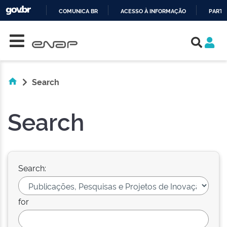
COMUNICA BR
ACESSO À INFORMAÇÃO
PARTI
Skip navigation
IR
PARA
O
CONTEÚDO
Search
Search
Search:
for