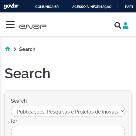
COMUNICA BR
ACESSO À INFORMAÇÃO
PARTI
Skip navigation
IR
PARA
O
CONTEÚDO
Search
Search
Search:
for