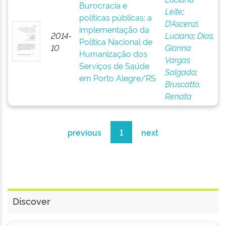
Burocracia e
Leite
;
políticas públicas: a
D’Ascenzi,
implementação da
2014-
Luciano
;
Dias,
Política Nacional de
10
Gianna
Humanização dos
Vargas
Serviços de Saúde
Salgado
;
em Porto Alegre/RS
Bruscatto,
Renata
previous
1
next
Discover