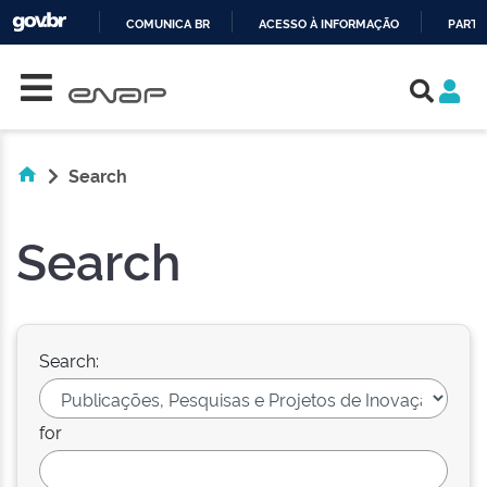
COMUNICA BR
ACESSO À INFORMAÇÃO
PARTI
Skip navigation
IR
PARA
O
CONTEÚDO
Search
Search
Search:
for