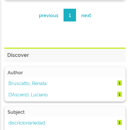
previous
1
next
Discover
Author
Bruscatto, Renata
1
D’Ascenzi, Luciano
1
Subject
discricionariedad
1