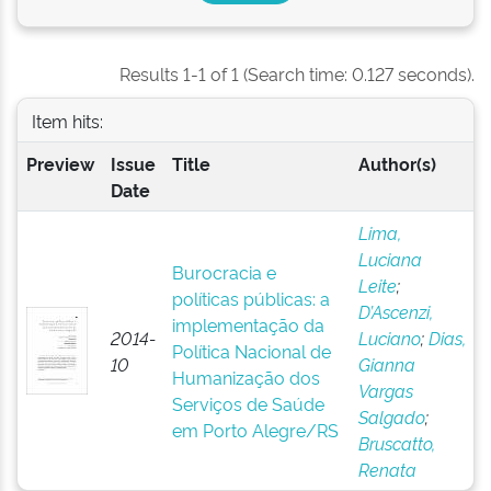
Results 1-1 of 1 (Search time: 0.127 seconds).
Item hits:
Preview
Issue
Title
Author(s)
Date
Lima,
Luciana
Burocracia e
Leite
;
políticas públicas: a
D’Ascenzi,
implementação da
2014-
Luciano
;
Dias,
Política Nacional de
10
Gianna
Humanização dos
Vargas
Serviços de Saúde
Salgado
;
em Porto Alegre/RS
Bruscatto,
Renata