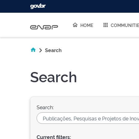
Skip navigation
HOME
COMMUNITI
Search
Search
Search:
Current filters: