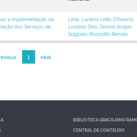
icas: a implementação da
Lima, Luciana Leite
;
D’Ascenzi,
ização dos Serviços de
Luciano
;
Dias, Gianna Vargas
Salgado
;
Bruscatto, Renata
revious
1
next
LA
BIBLIOTECA GRACILIANO RAM
S
CENTRAL DE CONTEÚDO