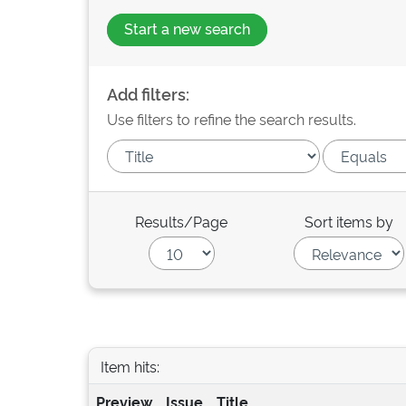
Start a new search
Add filters:
Use filters to refine the search results.
Results/Page
Sort items by
Item hits:
Preview
Issue
Title