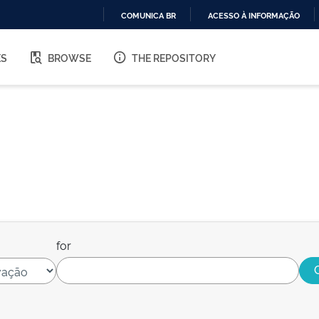
COMUNICA BR
ACESSO À INFORMAÇÃO
IR
PARA
ES
BROWSE
THE REPOSITORY
O
CONTEÚDO
for