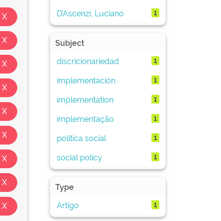
D’Ascenzi, Luciano
1
Subject
discricionariedad
1
implementación
1
implementation
1
implementação
1
política social
1
social policy
1
Type
Artigo
1