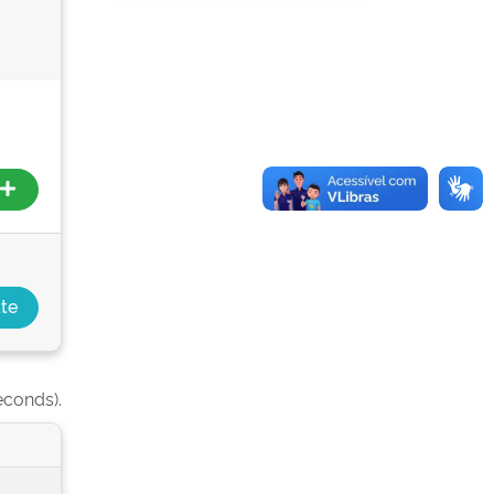
econds).