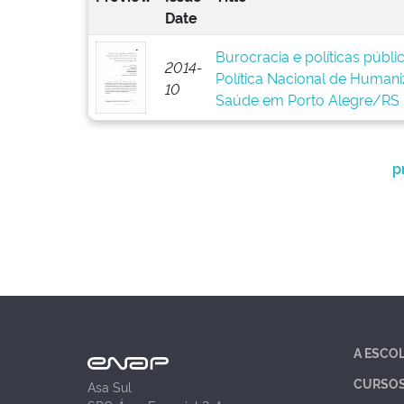
Date
Burocracia e políticas públ
2014-
Política Nacional de Human
10
Saúde em Porto Alegre/RS
p
A ESCO
CURSO
Asa Sul