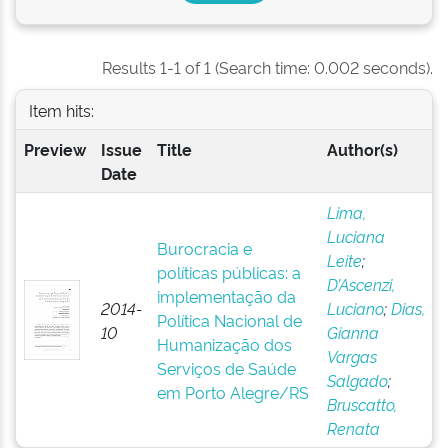
Results 1-1 of 1 (Search time: 0.002 seconds).
Item hits:
Preview
Issue
Title
Author(s)
Date
Lima,
Luciana
Burocracia e
Leite
;
políticas públicas: a
D’Ascenzi,
implementação da
2014-
Luciano
;
Dias,
Política Nacional de
10
Gianna
Humanização dos
Vargas
Serviços de Saúde
Salgado
;
em Porto Alegre/RS
Bruscatto,
Renata