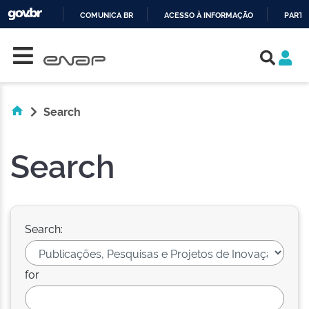
COMUNICA BR
ACESSO À INFORMAÇÃO
PARTI
Skip navigation
IR
PARA
O
CONTEÚDO
Search
Search
Search:
for