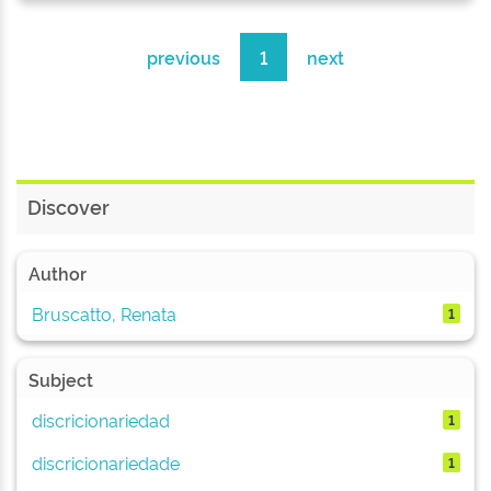
previous
1
next
Discover
Author
Bruscatto, Renata
1
Subject
discricionariedad
1
discricionariedade
1