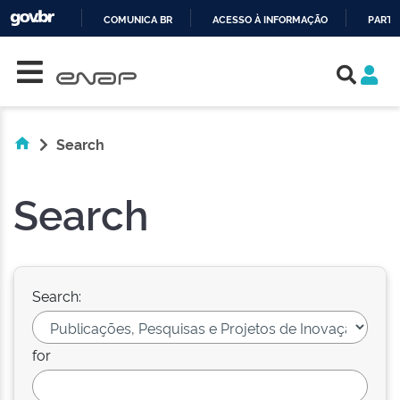
COMUNICA BR
ACESSO À INFORMAÇÃO
PARTI
Skip navigation
IR
PARA
O
CONTEÚDO
Search
Search
Search:
for