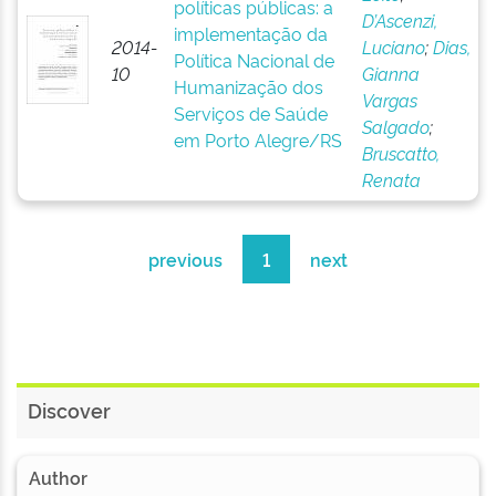
políticas públicas: a
D’Ascenzi,
implementação da
2014-
Luciano
;
Dias,
Política Nacional de
10
Gianna
Humanização dos
Vargas
Serviços de Saúde
Salgado
;
em Porto Alegre/RS
Bruscatto,
Renata
previous
1
next
Discover
Author