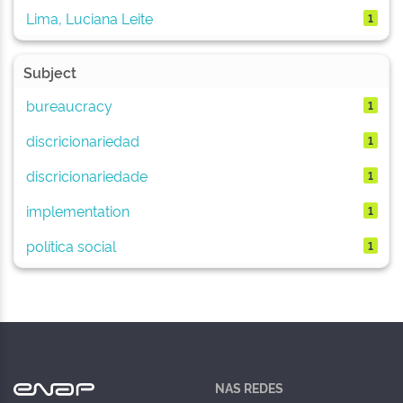
Lima, Luciana Leite
1
Subject
bureaucracy
1
discricionariedad
1
discricionariedade
1
implementation
1
política social
1
NAS REDES